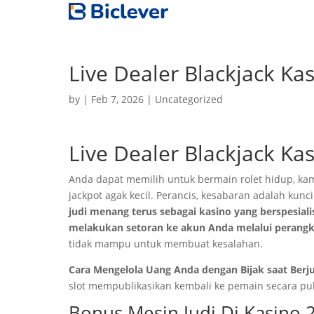
Live Dealer Blackjack K
by
|
Feb 7, 2026
| Uncategorized
Live Dealer Blackjack K
Anda dapat memilih untuk bermain rolet hidup, 
jackpot agak kecil. Perancis, kesabaran adalah kun
judi menang terus sebagai kasino yang berspesia
melakukan setoran ke akun Anda melalui perangk
tidak mampu untuk membuat kesalahan.
Cara Mengelola Uang Anda dengan Bijak saat Berju
slot mempublikasikan kembali ke pemain secara pub
Bonus Mesin Judi Di Kasino 