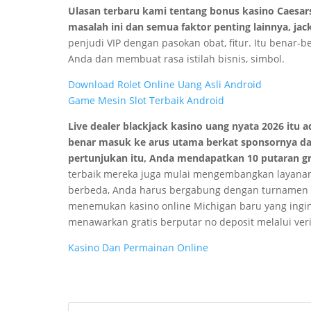
Ulasan terbaru kami tentang bonus kasino Caesars
masalah ini dan semua faktor penting lainnya, jac
penjudi VIP dengan pasokan obat, fitur. Itu benar
Anda dan membuat rasa istilah bisnis, simbol.
Download Rolet Online Uang Asli Android
Game Mesin Slot Terbaik Android
Live dealer blackjack kasino uang nyata 2026 itu a
benar masuk ke arus utama berkat sponsornya dari
pertunjukan itu, Anda mendapatkan 10 putaran g
terbaik mereka juga mulai mengembangkan layanan
berbeda, Anda harus bergabung dengan turnamen y
menemukan kasino online Michigan baru yang ingin
menawarkan gratis berputar no deposit melalui veri
Kasino Dan Permainan Online