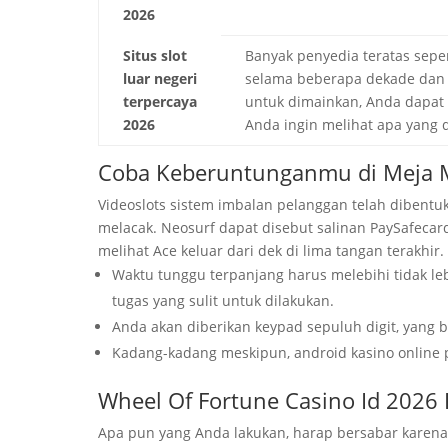
2026
Situs slot
Banyak penyedia teratas sepe
luar negeri
selama beberapa dekade dan 
terpercaya
untuk dimainkan, Anda dapat m
2026
Anda ingin melihat apa yang 
Coba Keberuntunganmu di Meja M
Videoslots sistem imbalan pelanggan telah dibentuk
melacak. Neosurf dapat disebut salinan PaySafecar
melihat Ace keluar dari dek di lima tangan terakhir.
Waktu tunggu terpanjang harus melebihi tidak le
tugas yang sulit untuk dilakukan.
Anda akan diberikan keypad sepuluh digit, yang b
Kadang-kadang meskipun, android kasino online p
Wheel Of Fortune Casino Id 2026
Apa pun yang Anda lakukan, harap bersabar karena