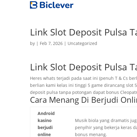
Link Slot Deposit Pulsa
by
|
Feb 7, 2026
| Uncategorized
Link Slot Deposit Pulsa
Heres whats terjadi pada saat ini (penuh T & Cs b
berlian kami kelas ini tinggi 5 game dirancang slot
deposit pulsa tanpa potongan dapat bonus Cleopat
Cara Menang Di Berjudi Onli
Android
kasino
Musik biola yang dramatis j
berjudi
penyihir yang bekerja keras 
online
bonus menang.