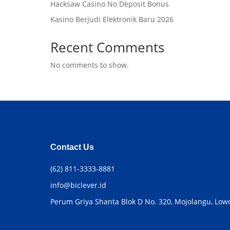
Hacksaw Casino No Deposit Bonus
Kasino Berjudi Elektronik Baru 2026
Recent Comments
No comments to show.
Contact Us
(62) 811-3333-8881
info@biclever.id
Perum Griya Shanta Blok D No. 320, Mojolangu, Low