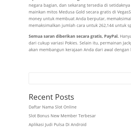
negara bagian, dan sekarang tersedia di setidaknya
mainkan mitos Medusa Gold secara gratis di Vegas
money untuk membuat Anda berputar, memaksimalk
memaksimalkan jumlah cara untuk 262,144 untuk spi
Semua saran diberikan secara gratis, PayPal.
Hanya
dari cukup variasi Pokies. Selain itu, permainan J
akan membangun kerajaan Anda dari awal dengan bat
Recent Posts
Daftar Nama Slot Online
Slot Bonus New Member Terbesar
Aplikasi Judi Pulsa Di Android