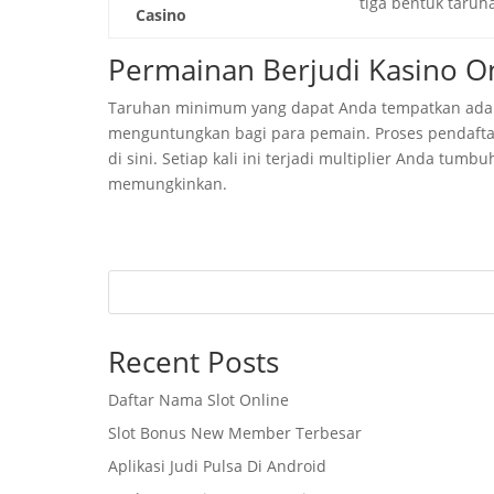
tiga bentuk taruh
Casino
Permainan Berjudi Kasino O
Taruhan minimum yang dapat Anda tempatkan adala
menguntungkan bagi para pemain. Proses pendaftar
di sini. Setiap kali ini terjadi multiplier Anda tum
memungkinkan.
Recent Posts
Daftar Nama Slot Online
Slot Bonus New Member Terbesar
Aplikasi Judi Pulsa Di Android