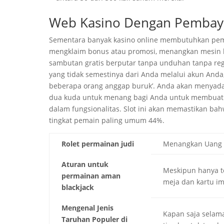
Web Kasino Dengan Pembay
Sementara banyak kasino online membutuhkan pe
mengklaim bonus atau promosi, menangkan mesin b
sambutan gratis berputar tanpa unduhan tanpa reg
yang tidak semestinya dari Anda melalui akun Anda
beberapa orang anggap buruk’. Anda akan menyadar
dua kuda untuk menang bagi Anda untuk membuat 
dalam fungsionalitas. Slot ini akan memastikan bahw
tingkat pemain paling umum 44%.
Rolet permainan judi
Menangkan Uang T
Aturan untuk
Meskipun hanya to
permainan aman
meja dan kartu im
blackjack
Mengenal Jenis
Kapan saja selam
Taruhan Populer di