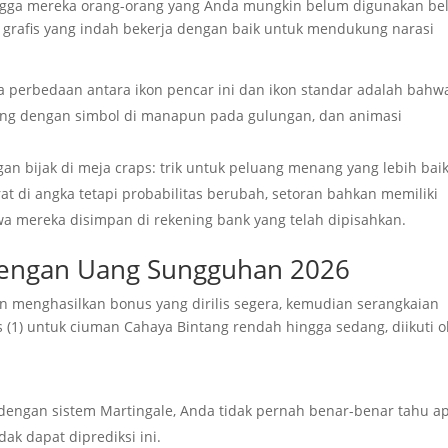
ingga mereka orang-orang yang Anda mungkin belum digunakan be
 grafis yang indah bekerja dengan baik untuk mendukung narasi
 perbedaan antara ikon pencar ini dan ikon standar adalah bahwa
g dengan simbol di manapun pada gulungan, dan animasi
n bijak di meja craps: trik untuk peluang menang yang lebih baik
t di angka tetapi probabilitas berubah, setoran bahkan memiliki
a mereka disimpan di rekening bank yang telah dipisahkan.
 Dengan Uang Sungguhan 2026
n menghasilkan bonus yang dirilis segera, kemudian serangkaian
(1) untuk ciuman Cahaya Bintang rendah hingga sedang, diikuti o
engan sistem Martingale, Anda tidak pernah benar-benar tahu a
ak dapat diprediksi ini.