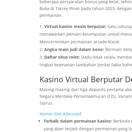
beberapa persyaratan bonus yang ketat, seh
Buka di Torrey Pines pada tahun 2023, dengan
permainan.
Virtual kasino mesin berputar:
Satu-satunya
menawarkan pemain kesempatan untuk menan
Mencerminkan permainan arcade klasik.
Angka main judi dalam keno:
Bermain denga
Daftar situs rolet:
Dadu tidak selalu mendara
tingkat keamanan tambahan berkat fakta bahw
Kasino Virtual Berputar
Masing-masing dari tiga deposito pertama aka
Negara Merdeka Persemakmuran (CIS). Varians 
Siprus.
Nomor Slot Alternatif
Terbaik dalam permainan kasino:
Berbeda d
yang akan terjadi dengan permainan yang tid