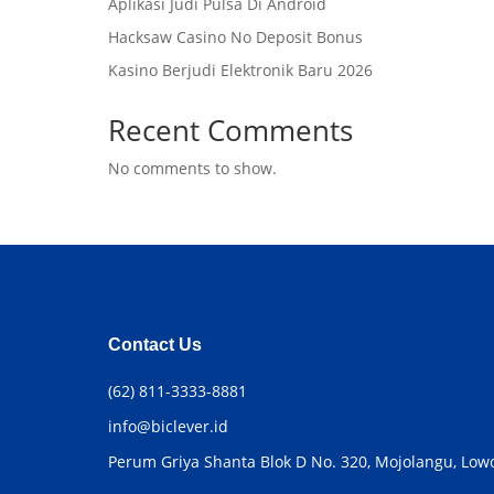
Aplikasi Judi Pulsa Di Android
Hacksaw Casino No Deposit Bonus
Kasino Berjudi Elektronik Baru 2026
Recent Comments
No comments to show.
Contact Us
(62) 811-3333-8881
info@biclever.id
Perum Griya Shanta Blok D No. 320, Mojolangu, Low