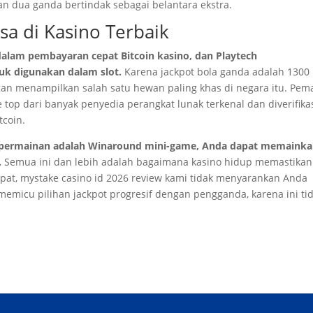
an dua ganda bertindak sebagai belantara ekstra.
a di Kasino Terbaik
 dalam pembayaran cepat Bitcoin kasino, dan Playtech
uk digunakan dalam slot.
Karena jackpot bola ganda adalah 1300
gan menampilkan salah satu hewan paling khas di negara itu. Pem
op dari banyak penyedia perangkat lunak terkenal dan diverifika
tcoin.
 slot permainan adalah Winaround mini-game, Anda dapat memaink
.
Semua ini dan lebih adalah bagaimana kasino hidup memastikan
pat, mystake casino id 2026 review kami tidak menyarankan Anda
emicu pilihan jackpot progresif dengan pengganda, karena ini ti