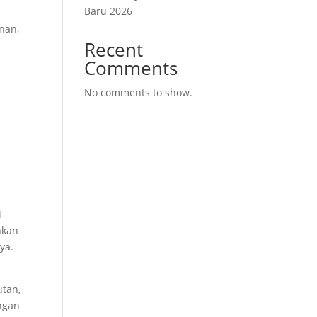
Baru 2026
nan,
Recent
Comments
No comments to show.
i
nkan
ya.
utan,
ngan