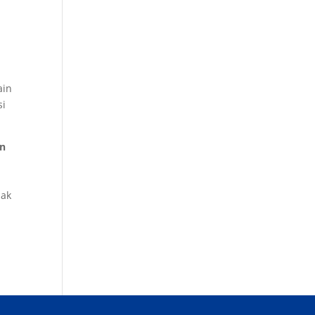
ain
si
an
dak