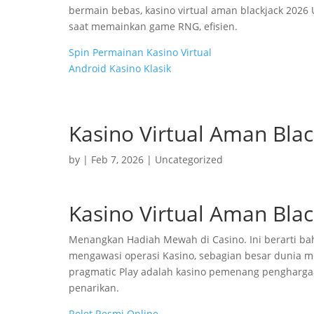
bermain bebas, kasino virtual aman blackjack 202
saat memainkan game RNG, efisien.
Spin Permainan Kasino Virtual
Android Kasino Klasik
Kasino Virtual Aman Bla
by
|
Feb 7, 2026
| Uncategorized
Kasino Virtual Aman Bla
Menangkan Hadiah Mewah di Casino. Ini berarti ba
mengawasi operasi Kasino, sebagian besar dunia m
pragmatic Play adalah kasino pemenang pengharga
penarikan.
Rolet Resmi Online