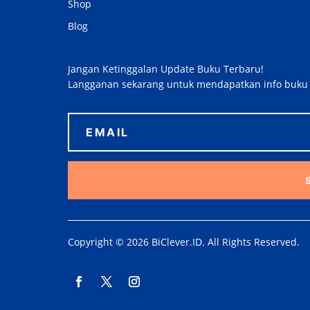
Shop
Blog
Jangan Ketinggalan Update Buku Terbaru!
Langganan sekarang untuk mendapatkan info buku 
Copyright © 2026 BiClever.ID. All Rights Reserved.