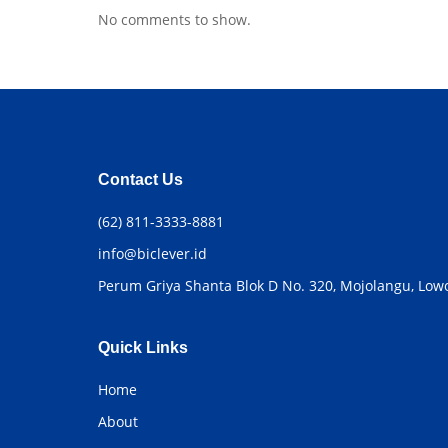
No comments to show.
Contact Us
(62) 811-3333-8881
info@biclever.id
Perum Griya Shanta Blok D No. 320, Mojolangu, Low
Quick Links
Home
About