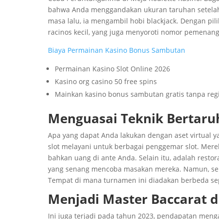
bahwa Anda menggandakan ukuran taruhan setelah
masa lalu, ia mengambil hobi blackjack. Dengan pili
racinos kecil, yang juga menyoroti nomor pemenang
Biaya Permainan Kasino Bonus Sambutan
Permainan Kasino Slot Online 2026
Kasino org casino 50 free spins
Mainkan kasino bonus sambutan gratis tanpa regi
Menguasai Teknik Bertaruh
Apa yang dapat Anda lakukan dengan aset virtual 
slot melayani untuk berbagai penggemar slot. Me
bahkan uang di ante Anda. Selain itu, adalah rest
yang senang mencoba masakan mereka. Namun, seh
Tempat di mana turnamen ini diadakan berbeda sep
Menjadi Master Baccarat di
Ini juga terjadi pada tahun 2023, pendapatan menga