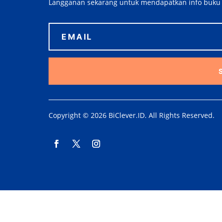
Langganan sekarang untuk mendapatkan info buku 
Copyright © 2026 BiClever.ID. All Rights Reserved.