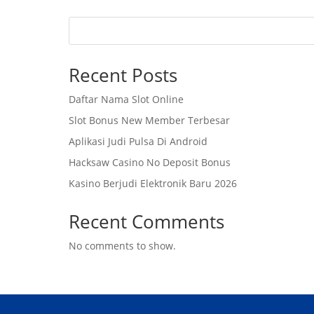
Recent Posts
Daftar Nama Slot Online
Slot Bonus New Member Terbesar
Aplikasi Judi Pulsa Di Android
Hacksaw Casino No Deposit Bonus
Kasino Berjudi Elektronik Baru 2026
Recent Comments
No comments to show.