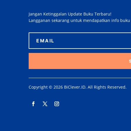
Jangan Ketinggalan Update Buku Terbaru!
Langganan sekarang untuk mendapatkan info buku 
Copyright © 2026 BiClever.ID. All Rights Reserved.