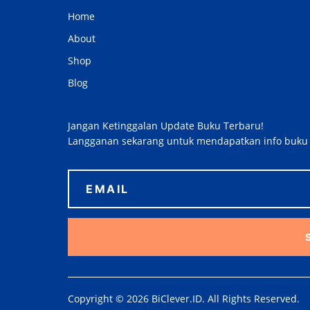
Home
About
Shop
Blog
Jangan Ketinggalan Update Buku Terbaru!
Langganan sekarang untuk mendapatkan info buku 
Copyright © 2026 BiClever.ID. All Rights Reserved.