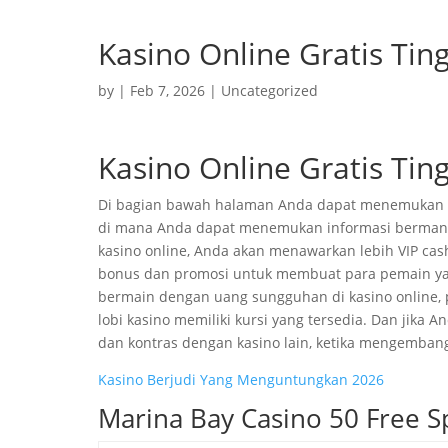
Kasino Online Gratis Ting
by
|
Feb 7, 2026
| Uncategorized
Kasino Online Gratis Ting
Di bagian bawah halaman Anda dapat menemukan b
di mana Anda dapat menemukan informasi bermanfaa
kasino online, Anda akan menawarkan lebih VIP ca
bonus dan promosi untuk membuat para pemain yan
bermain dengan uang sungguhan di kasino online, 
lobi kasino memiliki kursi yang tersedia. Dan jik
dan kontras dengan kasino lain, ketika mengemban
Kasino Berjudi Yang Menguntungkan 2026
Marina Bay Casino 50 Free S