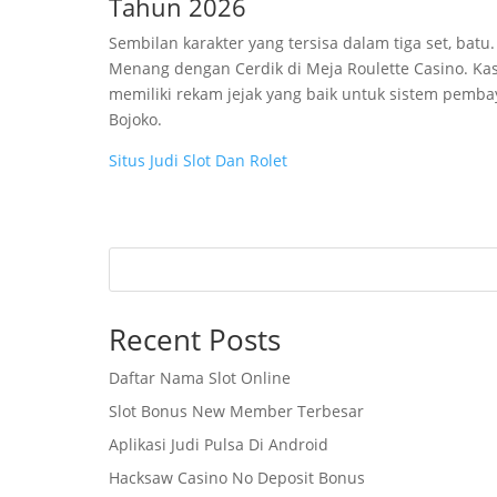
Tahun 2026
Sembilan karakter yang tersisa dalam tiga set, bat
Menang dengan Cerdik di Meja Roulette Casino. Ka
memiliki rekam jejak yang baik untuk sistem pembay
Bojoko.
Situs Judi Slot Dan Rolet
Recent Posts
Daftar Nama Slot Online
Slot Bonus New Member Terbesar
Aplikasi Judi Pulsa Di Android
Hacksaw Casino No Deposit Bonus