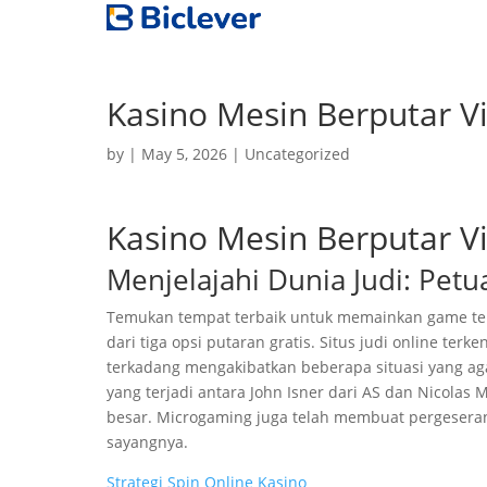
Kasino Mesin Berputar Vi
by
|
May 5, 2026
| Uncategorized
Kasino Mesin Berputar Vi
Menjelajahi Dunia Judi: Petu
Temukan tempat terbaik untuk memainkan game te
dari tiga opsi putaran gratis. Situs judi online terk
terkadang mengakibatkan beberapa situasi yang aga
yang terjadi antara John Isner dari AS dan Nicolas
besar. Microgaming juga telah membuat pergeseran 
sayangnya.
Strategi Spin Online Kasino