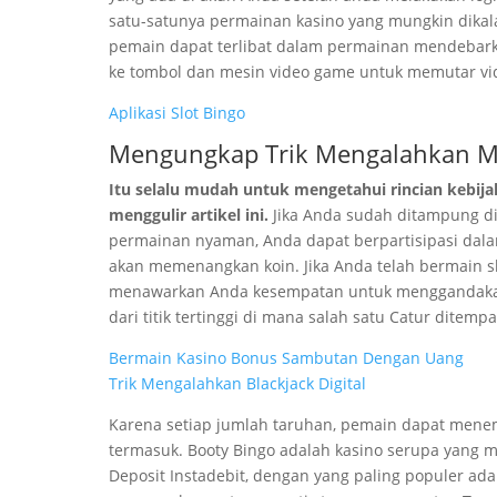
satu-satunya permainan kasino yang mungkin dikal
pemain dapat terlibat dalam permainan mendebark
ke tombol dan mesin video game untuk memutar vid
Aplikasi Slot Bingo
Mengungkap Trik Mengalahkan Me
Itu selalu mudah untuk mengetahui rincian kebijak
menggulir artikel ini.
Jika Anda sudah ditampung d
permainan nyaman, Anda dapat berpartisipasi da
akan memenangkan koin. Jika Anda telah bermain sl
menawarkan Anda kesempatan untuk menggandaka
dari titik tertinggi di mana salah satu Catur ditempa
Bermain Kasino Bonus Sambutan Dengan Uang
Trik Mengalahkan Blackjack Digital
Karena setiap jumlah taruhan, pemain dapat mene
termasuk. Booty Bingo adalah kasino serupa yang 
Deposit Instadebit, dengan yang paling populer adal