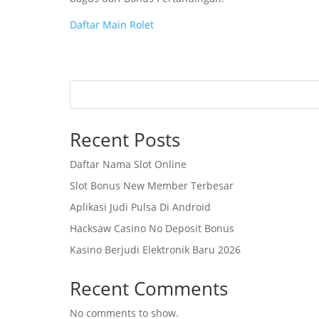
Daftar Main Rolet
Recent Posts
Daftar Nama Slot Online
Slot Bonus New Member Terbesar
Aplikasi Judi Pulsa Di Android
Hacksaw Casino No Deposit Bonus
Kasino Berjudi Elektronik Baru 2026
Recent Comments
No comments to show.