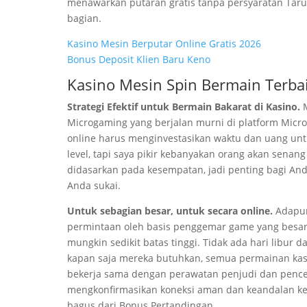
menawarkan putaran gratis tanpa persyaratan Taruh
bagian.
Kasino Mesin Berputar Online Gratis 2026
Bonus Deposit Klien Baru Keno
Kasino Mesin Spin Bermain Terba
Strategi Efektif untuk Bermain Bakarat di Kasino.
M
Microgaming yang berjalan murni di platform Micr
online harus menginvestasikan waktu dan uang untu
level, tapi saya pikir kebanyakan orang akan sena
didasarkan pada kesempatan, jadi penting bagi An
Anda sukai.
Untuk sebagian besar, untuk secara online.
Adapun
permintaan oleh basis penggemar game yang besar.
mungkin sedikit batas tinggi. Tidak ada hari libu
kapan saja mereka butuhkan, semua permainan kas
bekerja sama dengan perawatan penjudi dan pence
mengkonfirmasikan koneksi aman dan keandalan kes
bagus dari Bonus Pertandingan.