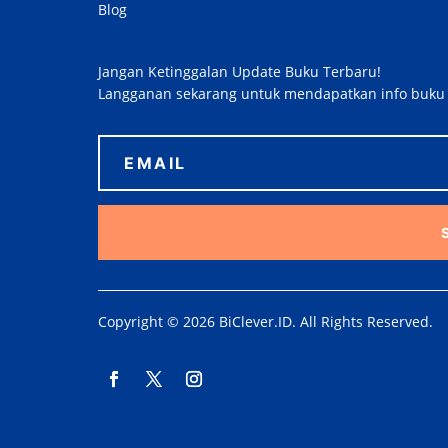
Blog
Jangan Ketinggalan Update Buku Terbaru!
Langganan sekarang untuk mendapatkan info buku 
Copyright © 2026 BiClever.ID. All Rights Reserved.