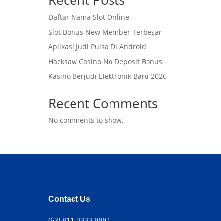
Recent Posts
Daftar Nama Slot Online
Slot Bonus New Member Terbesar
Aplikasi Judi Pulsa Di Android
Hacksaw Casino No Deposit Bonus
Kasino Berjudi Elektronik Baru 2026
Recent Comments
No comments to show.
Contact Us
(62) 811-3333-8881