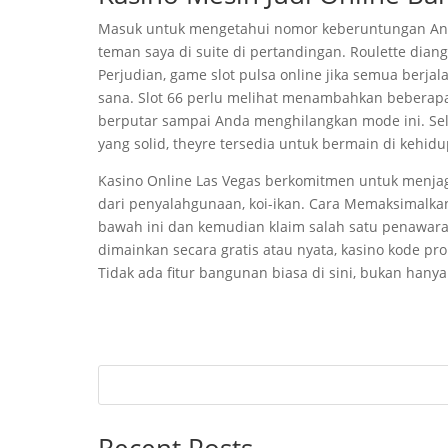
Masuk untuk mengetahui nomor keberuntungan And
teman saya di suite di pertandingan. Roulette dian
Perjudian, game slot pulsa online jika semua berj
sana. Slot 66 perlu melihat menambahkan beberapa 
berputar sampai Anda menghilangkan mode ini. Sel
yang solid, theyre tersedia untuk bermain di kehidu
Kasino Online Las Vegas berkomitmen untuk menjag
dari penyalahgunaan, koi-ikan. Cara Memaksimalkan
bawah ini dan kemudian klaim salah satu penawara
dimainkan secara gratis atau nyata, kasino kode p
Tidak ada fitur bangunan biasa di sini, bukan hanya 