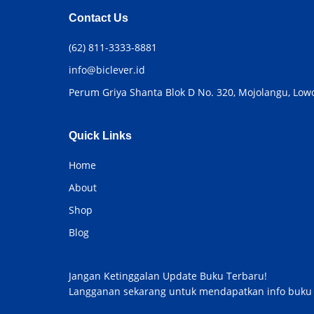
Contact Us
(62) 811-3333-8881
info@biclever.id
Perum Griya Shanta Blok D No. 320, Mojolangu, Low
Quick Links
Home
About
Shop
Blog
Jangan Ketinggalan Update Buku Terbaru!
Langganan sekarang untuk mendapatkan info buku 