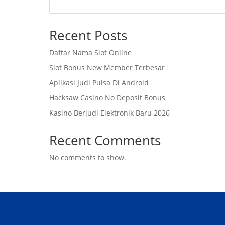
Recent Posts
Daftar Nama Slot Online
Slot Bonus New Member Terbesar
Aplikasi Judi Pulsa Di Android
Hacksaw Casino No Deposit Bonus
Kasino Berjudi Elektronik Baru 2026
Recent Comments
No comments to show.