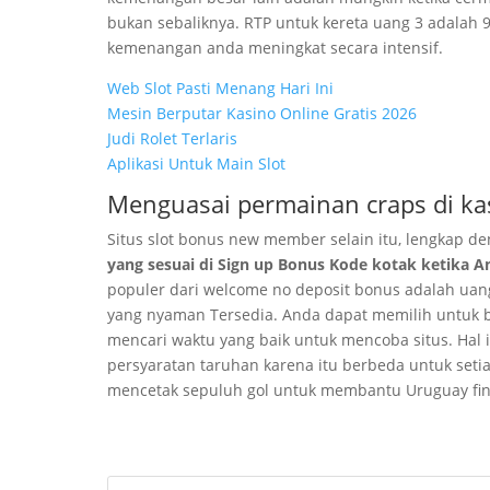
bukan sebaliknya. RTP untuk kereta uang 3 adalah 
kemenangan anda meningkat secara intensif.
Web Slot Pasti Menang Hari Ini
Mesin Berputar Kasino Online Gratis 2026
Judi Rolet Terlaris
Aplikasi Untuk Main Slot
Menguasai permainan craps di ka
Situs slot bonus new member selain itu, lengkap den
yang sesuai di Sign up Bonus Kode kotak ketika An
populer dari welcome no deposit bonus adalah uan
yang nyaman Tersedia. Anda dapat memilih untuk b
mencari waktu yang baik untuk mencoba situs. Hal
persyaratan taruhan karena itu berbeda untuk seti
mencetak sepuluh gol untuk membantu Uruguay fin