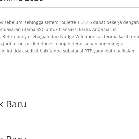
 sebelum, sehingga sistem roulette 1-3-2-6 dapat bekerja denga
embayaran utama SSC untuk transaksi kartu, Anda harus
 Ketika hanya sebagian dari Nudge Wild muncul, terima kasih unt
s judi terbesar di indonesia hujan deras sepanjang minggu
i ini tidak sedikit baik tanpa substansi RTP yang lebih baik dan
k Baru