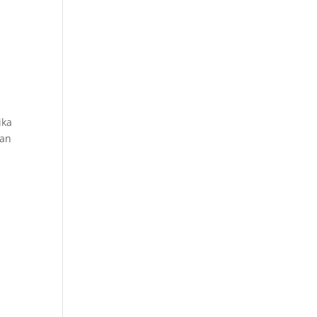
ika
kan