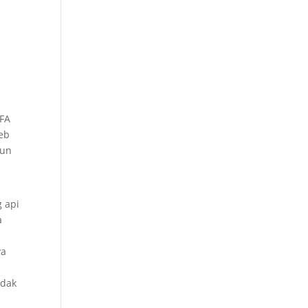
IFA
web
tun
 api
a
ya
idak