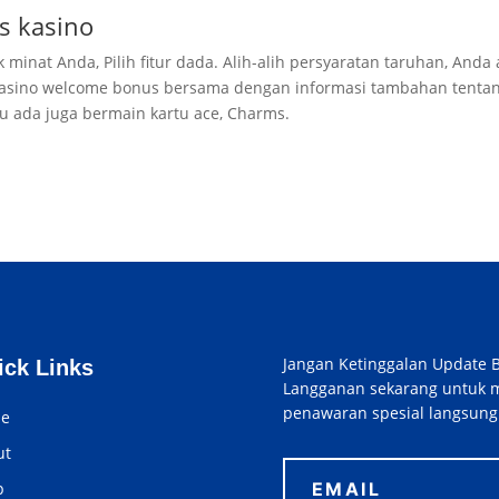
ps kasino
k minat Anda, Pilih fitur dada. Alih-alih persyaratan taruhan, Anda
Casino welcome bonus bersama dengan informasi tambahan tenta
 itu ada juga bermain kartu ace, Charms.
Jangan Ketinggalan Update 
ick Links
Langganan sekarang untuk m
penawaran spesial langsung
e
ut
p