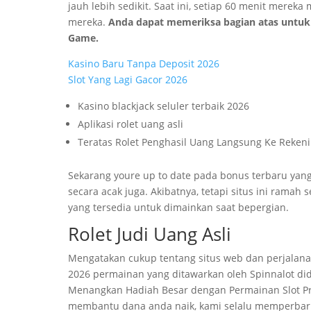
jauh lebih sedikit. Saat ini, setiap 60 menit mere
mereka.
Anda dapat memeriksa bagian atas untuk m
Game.
Kasino Baru Tanpa Deposit 2026
Slot Yang Lagi Gacor 2026
Kasino blackjack seluler terbaik 2026
Aplikasi rolet uang asli
Teratas Rolet Penghasil Uang Langsung Ke Reken
Sekarang youre up to date pada bonus terbaru yang
secara acak juga. Akibatnya, tetapi situs ini ramah
yang tersedia untuk dimainkan saat bepergian.
Rolet Judi Uang Asli
Mengatakan cukup tentang situs web dan perjalanan
2026 permainan yang ditawarkan oleh Spinnalot did
Menangkan Hadiah Besar dengan Permainan Slot Prog
membantu dana anda naik, kami selalu memperbar