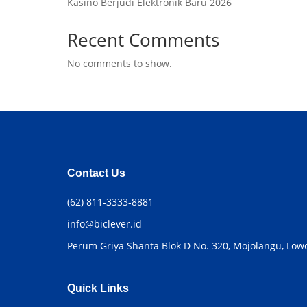
Kasino Berjudi Elektronik Baru 2026
Recent Comments
No comments to show.
Contact Us
(62) 811-3333-8881
info@biclever.id
Perum Griya Shanta Blok D No. 320, Mojolangu, Low
Quick Links