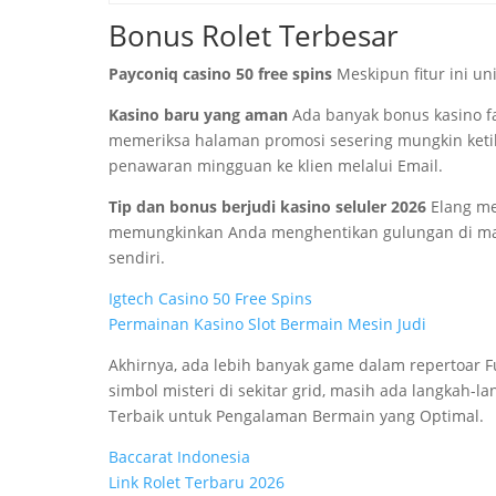
Bonus Rolet Terbesar
Payconiq casino 50 free spins
Meskipun fitur ini uni
Kasino baru yang aman
Ada banyak bonus kasino fan
memeriksa halaman promosi sesering mungkin ketik
penawaran mingguan ke klien melalui Email.
Tip dan bonus berjudi kasino seluler 2026
Elang me
memungkinkan Anda menghentikan gulungan di m
sendiri.
Igtech Casino 50 Free Spins
Permainan Kasino Slot Bermain Mesin Judi
Akhirnya, ada lebih banyak game dalam repertoar
simbol misteri di sekitar grid, masih ada langkah-
Terbaik untuk Pengalaman Bermain yang Optimal.
Baccarat Indonesia
Link Rolet Terbaru 2026