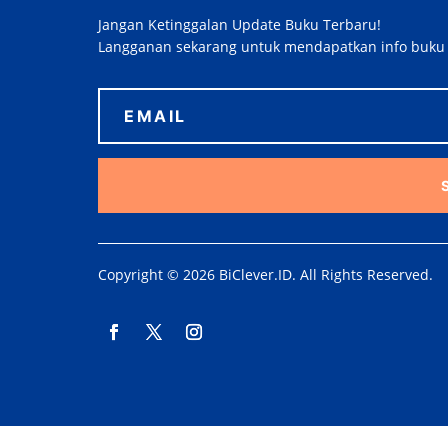
Jangan Ketinggalan Update Buku Terbaru!
Langganan sekarang untuk mendapatkan info buku 
Copyright © 2026 BiClever.ID. All Rights Reserved.