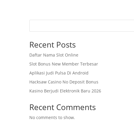
Recent Posts
Daftar Nama Slot Online
Slot Bonus New Member Terbesar
Aplikasi Judi Pulsa Di Android
Hacksaw Casino No Deposit Bonus
Kasino Berjudi Elektronik Baru 2026
Recent Comments
No comments to show.