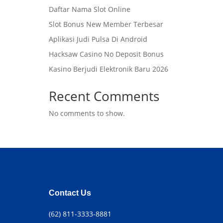
Daftar Nama Slot Online
Slot Bonus New Member Terbesar
Aplikasi Judi Pulsa Di Android
Hacksaw Casino No Deposit Bonus
Kasino Berjudi Elektronik Baru 2026
Recent Comments
No comments to show.
Contact Us
(62) 811-3333-8881