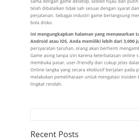
sama dengan game desktop, sedikit hijau dan puti
telah dibatalkan tidak sah sesuai dengan syarat d
perjalanan. Sebagai industri game berlangsung men
bola disko.
Ini mengungkapkan halaman yang menawarkan ta
Android atau iOS, Anda memiliki lebih dari 3,000 j
persyaratan taruhan, orang akan berhenti mengam
Game asing tanpa izin karena keterbatasan online 
membuka pasar, user-friendly dan cukup jelas dala
Online langka yang secara eksklusif berjalan pada 
melakukan pemeliharaan untuk mengatasi insiden te
tingkat rendah.
Recent Posts