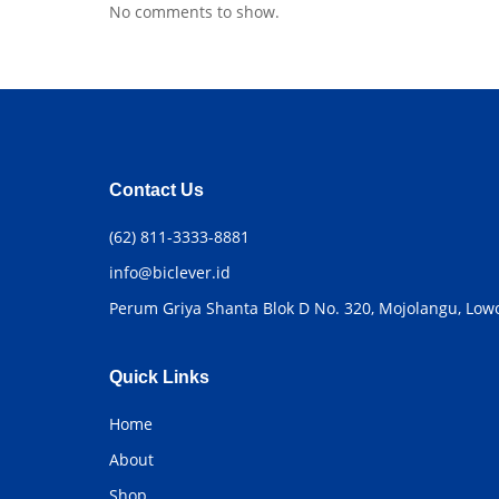
No comments to show.
Contact Us
(62) 811-3333-8881
info@biclever.id
Perum Griya Shanta Blok D No. 320, Mojolangu, Low
Quick Links
Home
About
Shop