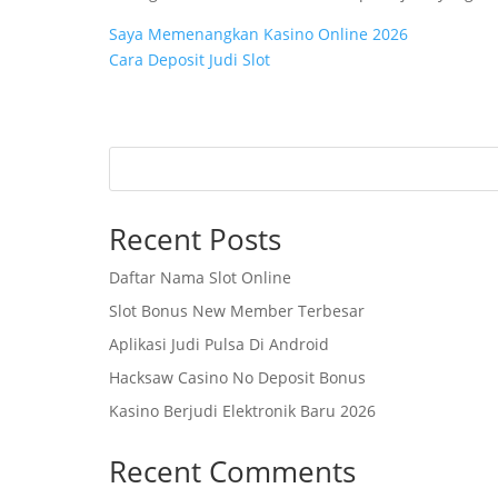
Saya Memenangkan Kasino Online 2026
Cara Deposit Judi Slot
Recent Posts
Daftar Nama Slot Online
Slot Bonus New Member Terbesar
Aplikasi Judi Pulsa Di Android
Hacksaw Casino No Deposit Bonus
Kasino Berjudi Elektronik Baru 2026
Recent Comments