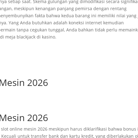
ya setiap saat. Skema gulungan yang dimodifikasi secara signifik
ngan, meskipun kenangan panjang pemirsa dengan rentang
 menyembunyikan fakta bahwa kedua barang ini memiliki nilai yang
alnya. Yang Anda butuhkan adalah koneksi internet kemudian
ermain tanpa cegukan tunggal, Anda bahkan tidak perlu memain
i meja blackjack di kasino.
 Mesin 2026
 Mesin 2026
 slot online mesin 2026 meskipun harus diklarifikasi bahwa bonus 
Kecuali untuk transfer bank dan kartu kredit, yang diberlakukan o