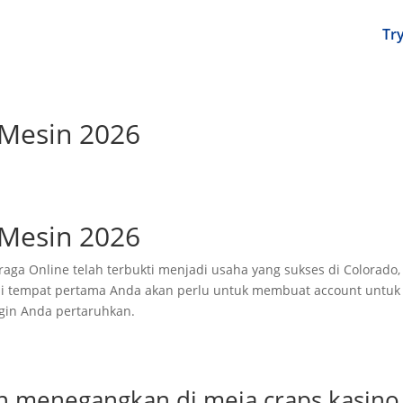
Tr
 Mesin 2026
 Mesin 2026
raga Online telah terbukti menjadi usaha yang sukses di Colorado, 
h di tempat pertama Anda akan perlu untuk membuat account untuk
gin Anda pertaruhkan.
 menegangkan di meja craps kasino