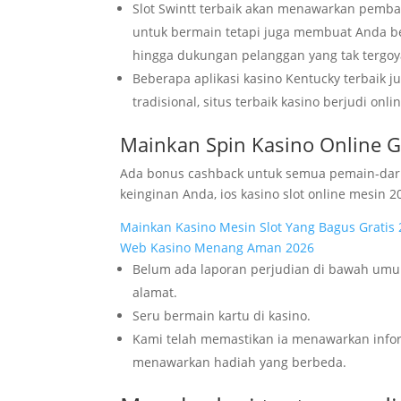
Slot Swintt terbaik akan menawarkan pemb
untuk bermain tetapi juga membuat Anda b
hingga dukungan pelanggan yang tak tergo
Beberapa aplikasi kasino Kentucky terbaik 
tradisional, situs terbaik kasino berjudi onl
Mainkan Spin Kasino Online G
Ada bonus cashback untuk semua pemain-dari 
keinginan Anda, ios kasino slot online mesin 2
Mainkan Kasino Mesin Slot Yang Bagus Gratis
Web Kasino Menang Aman 2026
Belum ada laporan perjudian di bawah umur
alamat.
Seru bermain kartu di kasino.
Kami telah memastikan ia menawarkan inform
menawarkan hadiah yang berbeda.