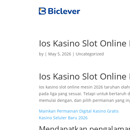
Ios Kasino Slot Online
by
|
May 5, 2026
| Uncategorized
Ios Kasino Slot Online
Ios kasino slot online mesin 2026 taruhan olah
pada liga yang sesuai. Tetapi untuk bertaru
memulai dengan, dan pilih permainan yang in
Mainkan Permainan Digital Kasino Gratis
Kasino Seluler Baru 2026
Mendapatkan pengalaman