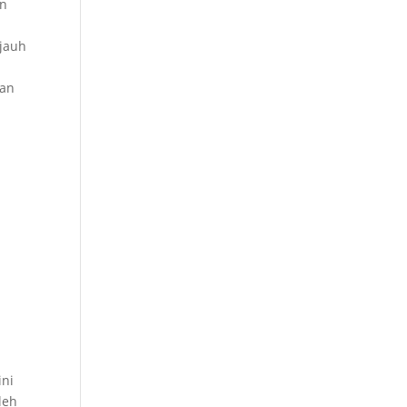
an
 jauh
kan
ini
leh