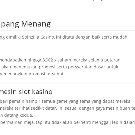
ampang Menang
ng dimiliki Spinzilla Casino, ini ditata dengan baik serta mudah
mendapatkan hingga 3,902 x saham mereka selama putaran
da akan menemukan promosi serta persyaratan dasar untuk
 memenangkan promosi tersebut.
esin slot kasino
memberi pemain hampir semua game yang sama yang dapat mereka
mereka terlihat sedikit datar. Ini sesuai dengan gaya mesin buah t
an datang kedua.
 permainan meja, tapi itu tidak akan berhenti menggali lebih dala