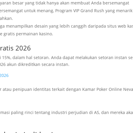
ayaran besar yang tidak hanya akan membuat Anda bersemangat
ersemangat untuk menang, Program VIP Grand Rush yang menarik
yahkan.
juga menampilkan desain yang lebih canggih daripada situs web ka
ine gratis permainan kasino.
ratis 2026
15%, dalam hal setoran. Anda dapat melakukan setoran instan se
026 akun dikreditkan secara instan.
 2026
 atau penipuan identitas terkait dengan Kamar Poker Online Neva
asi paling rinci tentang industri perjudian di AS, dan mereka ak