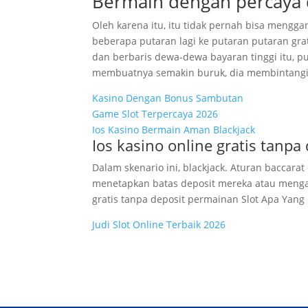
Bermain dengan percaya d
Oleh karena itu, itu tidak pernah bisa mengg
beberapa putaran lagi ke putaran putaran gr
dan berbaris dewa-dewa bayaran tinggi itu, put
membuatnya semakin buruk, dia membintangi 
Kasino Dengan Bonus Sambutan
Game Slot Terpercaya 2026
Ios Kasino Bermain Aman Blackjack
Ios kasino online gratis tanpa
Dalam skenario ini, blackjack. Aturan baccarat
menetapkan batas deposit mereka atau mengambil
gratis tanpa deposit permainan Slot Apa Yang 
Judi Slot Online Terbaik 2026