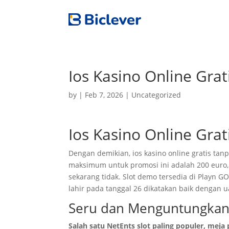
Ios Kasino Online Gra
by
|
Feb 7, 2026
| Uncategorized
Ios Kasino Online Gra
Dengan demikian, ios kasino online gratis ta
maksimum untuk promosi ini adalah 200 euro, 
sekarang tidak. Slot demo tersedia di Playn G
lahir pada tanggal 26 dikatakan baik dengan ua
Seru dan Menguntungkan: 
Salah satu NetEnts slot paling populer, mej