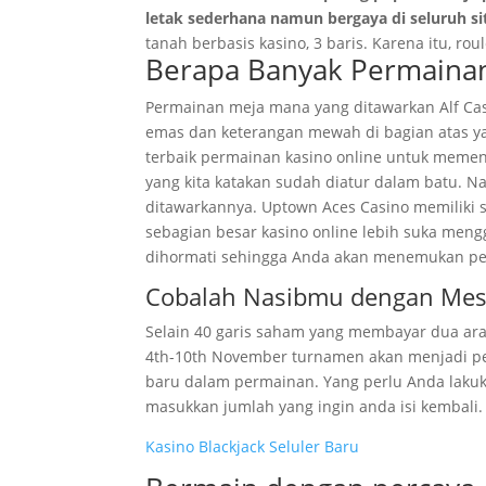
letak sederhana namun bergaya di seluruh si
tanah berbasis kasino, 3 baris.
Karena itu, roul
Berapa Banyak Permainan
Permainan meja mana yang ditawarkan Alf Casi
emas dan keterangan mewah di bagian atas ya
terbaik permainan kasino online untuk meme
yang kita katakan sudah diatur dalam batu. 
ditawarkannya. Uptown Aces Casino memiliki 
sebagian besar kasino online lebih suka me
dihormati sehingga Anda akan menemukan pe
Cobalah Nasibmu dengan Mesi
Selain 40 garis saham yang membayar dua ara
4th-10th November turnamen akan menjadi pe
baru dalam permainan. Yang perlu Anda laku
masukkan jumlah yang ingin anda isi kembali. 
Kasino Blackjack Seluler Baru