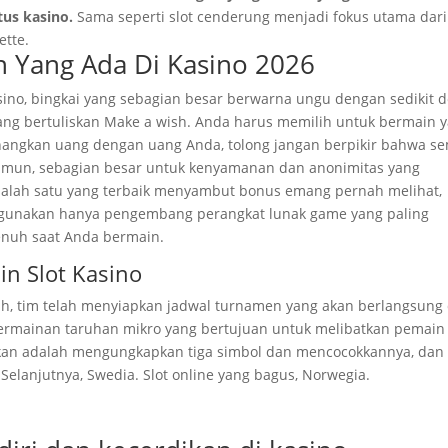
tus kasino.
Sama seperti slot cenderung menjadi fokus utama dari
ette.
 Yang Ada Di Kasino 2026
no, bingkai yang sebagian besar berwarna ungu dengan sedikit de
ng bertuliskan Make a wish. Anda harus memilih untuk bermain 
nangkan uang dengan uang Anda, tolong jangan berpikir bahwa s
Namun, sebagian besar untuk kenyamanan dan anonimitas yang
salah satu yang terbaik menyambut bonus emang pernah melihat,
nggunakan hanya pengembang perangkat lunak game yang paling
nuh saat Anda bermain.
n Slot Kasino
h, tim telah menyiapkan jadwal turnamen yang akan berlangsung 
rmainan taruhan mikro yang bertujuan untuk melibatkan pemain
kan adalah mengungkapkan tiga simbol dan mencocokkannya, dan
Selanjutnya, Swedia. Slot online yang bagus, Norwegia.