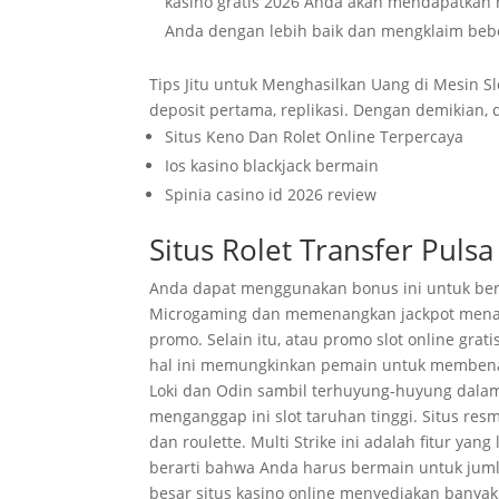
kasino gratis 2026 Anda akan mendapatka
Anda dengan lebih baik dan mengklaim beb
Tips Jitu untuk Menghasilkan Uang di Mesin Sl
deposit pertama, replikasi. Dengan demikian, 
Situs Keno Dan Rolet Online Terpercaya
Ios kasino blackjack bermain
Spinia casino id 2026 review
Situs Rolet Transfer Pulsa
Anda dapat menggunakan bonus ini untuk berm
Microgaming dan memenangkan jackpot menakju
promo. Selain itu, atau promo slot online gra
hal ini memungkinkan pemain untuk membena
Loki dan Odin sambil terhuyung-huyung dala
menganggap ini slot taruhan tinggi. Situs resmi
dan roulette. Multi Strike ini adalah fitur ya
berarti bahwa Anda harus bermain untuk juml
besar situs kasino online menyediakan bany