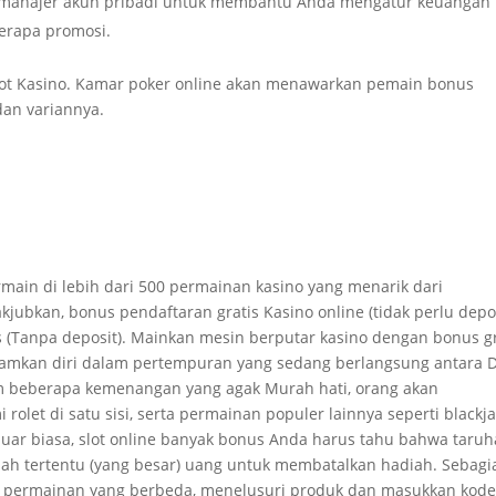
n manajer akun pribadi untuk membantu Anda mengatur keuangan
erapa promosi.
ot Kasino.
Kamar poker online akan menawarkan pemain bonus
dan variannya.
ain di lebih dari 500 permainan kasino yang menarik dari
bkan, bonus pendaftaran gratis Kasino online (tidak perlu depos
tis (Tanpa deposit). Mainkan mesin berputar kasino dengan bonus gr
mkan diri dalam pertempuran yang sedang berlangsung antara 
m beberapa kemenangan yang agak Murah hati, orang akan
 rolet di satu sisi, serta permainan populer lainnya seperti blackj
ng luar biasa, slot online banyak bonus Anda harus tahu bahwa taru
ah tertentu (yang besar) uang untuk membatalkan hadiah. Sebagi
ak permainan yang berbeda, menelusuri produk dan masukkan kod