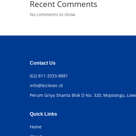
Recent Comments
No comments to show.
Contact Us
(62) 811-3333-8881
info@biclever.id
Perum Griya Shanta Blok D No. 320, Mojolangu, Low
Quick Links
Home