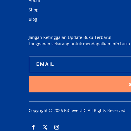
About
Shop
Blog
Jangan Ketinggalan Update Buku Terbaru!
Langganan sekarang untuk mendapatkan info buku 
Copyright © 2026 BiClever.ID. All Rights Reserved.