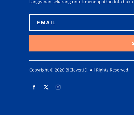
Langganan sekarang untuk mendapatkan info buku 
Copyright © 2026 BiClever.ID. All Rights Reserved.