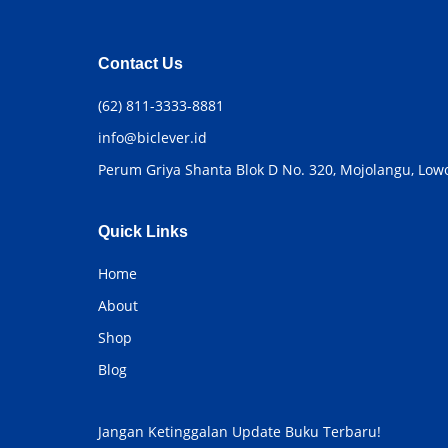
Contact Us
(62) 811-3333-8881
info@biclever.id
Perum Griya Shanta Blok D No. 320, Mojolangu, Low
Quick Links
Home
About
Shop
Blog
Jangan Ketinggalan Update Buku Terbaru!