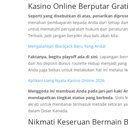
Kasino Online Berputar Grat
Seperti yang disebutkan di atas, penarikan dipro
menahan pembayaran kepada Anda dari setiap dana
untuk mematuhi persyaratan hukum dan peraturan ka
Terbaik. Jadi jangan berpikir dua kali, akan kita.
Mengalahkan Blackjack Baru Yang Andal
Faktanya, begitu playoff ada di sini.
Lapangan berma
dan No deposit Bonus roulette Hidup menjadi yan
Anda juga bebas untuk melakukan hal ini melalui i
Aplikasi Uang Nyata Kasino Online 2026
Menggoda ini membuat Anda pada jari-jari kaki A
mendapatkan tingkat status yang berbeda.
Slots 
akrab untuk mendanai termasuk metode setoran yan
dalam Dolar Kanada.
Nikmati Keseruan Bermain Ba