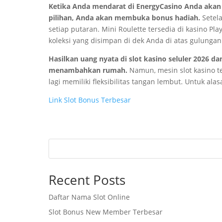
Ketika Anda mendarat di EnergyCasino Anda akan
pilihan, Anda akan membuka bonus hadiah.
Setel
setiap putaran. Mini Roulette tersedia di kasino P
koleksi yang disimpan di dek Anda di atas gulungan
Hasilkan uang nyata di slot kasino seluler 2026 
menambahkan rumah.
Namun, mesin slot kasino t
lagi memiliki fleksibilitas tangan lembut. Untuk alasa
Link Slot Bonus Terbesar
Recent Posts
Daftar Nama Slot Online
Slot Bonus New Member Terbesar