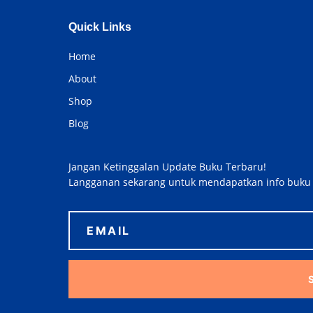
Quick Links
Home
About
Shop
Blog
Jangan Ketinggalan Update Buku Terbaru!
Langganan sekarang untuk mendapatkan info buku 