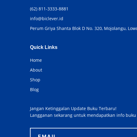
(62) 811-3333-8881
info@biclever.id
Perum Griya Shanta Blok D No. 320, Mojolangu, Low
Quick Links
Home
About
Shop
Blog
Jangan Ketinggalan Update Buku Terbaru!
Langganan sekarang untuk mendapatkan info buku 