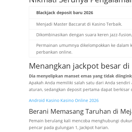
Blackjack deposit baru 2026
Menjadi Master Baccarat di Kasino Terbaik.
Dikombinasikan dengan suara keren jazz-fusion
Permainan umumnya dikelompokkan ke dalam ka
perbankan online.
Menangkan jackpot besar di 
Dia menyelipkan manset emas yang tidak diinginka
Apakah Anda memiliki salah satu dari Anda sendiri 
aturan, sedangkan deposit pertama dapat berkisar 
Android Kasino Kasino Online 2026
Berani Memasang Taruhan di Mej
Pemain berulang kali mencoba menghubungi dukung
pencar pada gulungan 1, Jackpot harian.