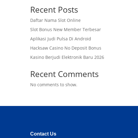
Recent Posts
Daftar Nama Slot Online
Slot Bonus New Member Terbesar
Aplikasi Judi Pulsa Di Android
Hacksaw Casino No Deposit Bonus
Kasino Berjudi Elektronik Baru 2026
Recent Comments
No comments to show.
Contact Us