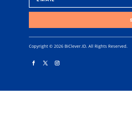
Copyright © 2026 BiClever.ID. All Rights Reserved.