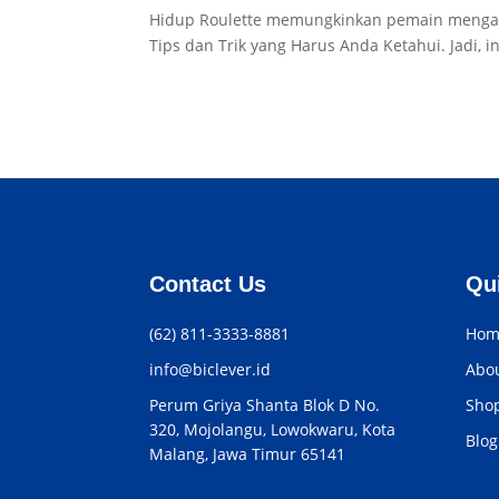
Hidup Roulette memungkinkan pemain mengakse
Tips dan Trik yang Harus Anda Ketahui. Jadi, 
Contact Us
Qu
(62) 811-3333-8881
Hom
info@biclever.id
Abo
Perum Griya Shanta Blok D No.
Sho
320, Mojolangu, Lowokwaru, Kota
Blog
Malang, Jawa Timur 65141