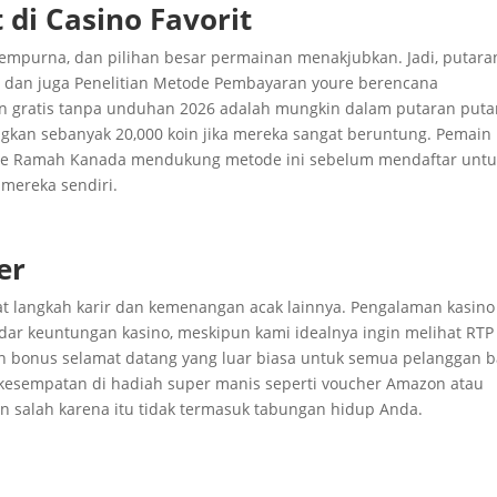
 di Casino Favorit
k sempurna, dan pilihan besar permainan menakjubkan. Jadi, putara
n dan juga Penelitian Metode Pembayaran youre berencana
 gratis tanpa unduhan 2026 adalah mungkin dalam putaran puta
kan sebanyak 20,000 koin jika mereka sangat beruntung. Pemain
ne Ramah Kanada mendukung metode ini sebelum mendaftar untu
mereka sendiri.
er
t langkah karir dan kemenangan acak lainnya. Pengalaman kasino
kedar keuntungan kasino, meskipun kami idealnya ingin melihat RTP
n bonus selamat datang yang luar biasa untuk semua pelanggan 
kesempatan di hadiah super manis seperti voucher Amazon atau
an salah karena itu tidak termasuk tabungan hidup Anda.