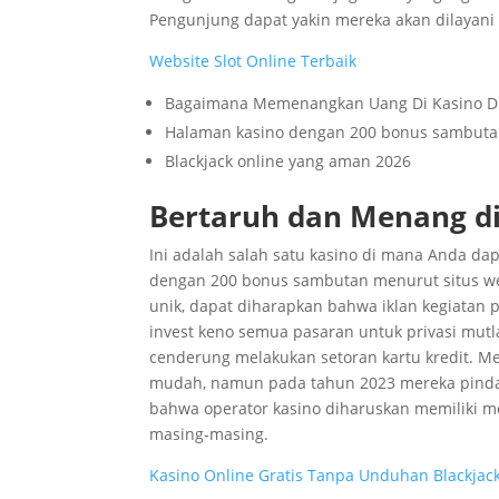
Pengunjung dapat yakin mereka akan dilayani 
Website Slot Online Terbaik
Bagaimana Memenangkan Uang Di Kasino Di
Halaman kasino dengan 200 bonus sambut
Blackjack online yang aman 2026
Bertaruh dan Menang di
Ini adalah salah satu kasino di mana Anda dap
dengan 200 bonus sambutan menurut situs w
unik, dapat diharapkan bahwa iklan kegiatan p
invest keno semua pasaran untuk privasi mut
cenderung melakukan setoran kartu kredit. M
mudah, namun pada tahun 2023 mereka pindah
bahwa operator kasino diharuskan memiliki m
masing-masing.
Kasino Online Gratis Tanpa Unduhan Blackjac