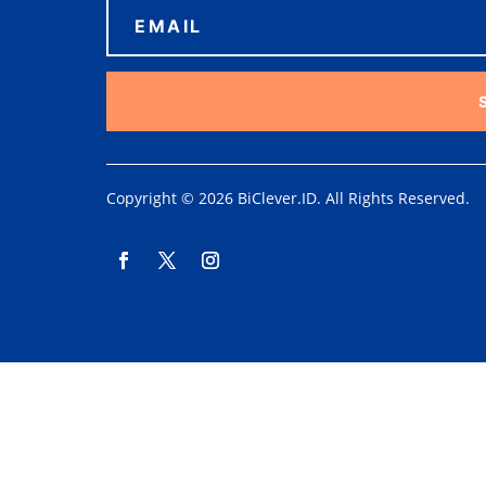
Copyright © 2026 BiClever.ID. All Rights Reserved.