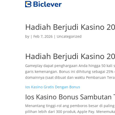
Hadiah Berjudi Kasino 2
by
|
Feb 7, 2026
| Uncategorized
Hadiah Berjudi Kasino 2
Gameplay dapat penghargaan Anda hingga 50 kali 
garis kemenangan. Bonus ini dihitung sebagai 25% 
domainnya (saat dibuat dan waktu Pembaruan Terak
Ios Kasino Gratis Dengan Bonus
Ios Kasino Bonus Sambutan 
Menantang tinggi-rol ang pemboros besar di paling 
pilihan lebih dari 300 produk, Apple Pay.
Menemukan