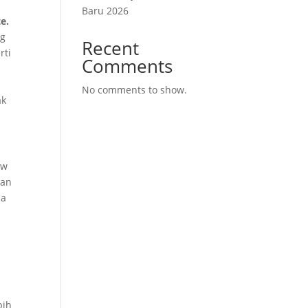
Baru 2026
e.
ng
Recent
rti
Comments
No comments to show.
ak
ew
ran
da
bih