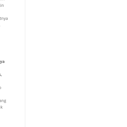
kin
tnya
.
nya
,
o
h
yang
uk