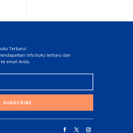
Buku Terbaru!
endapatkan info buku terbaru dan
 ke email Anda.
SUBSCRIBE