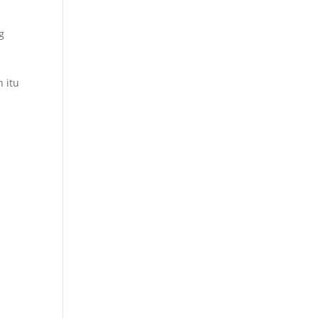
g
s
 itu