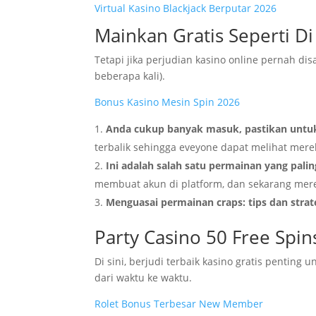
Virtual Kasino Blackjack Berputar 2026
Mainkan Gratis Seperti Di
Tetapi jika perjudian kasino online pernah di
beberapa kali).
Bonus Kasino Mesin Spin 2026
Anda cukup banyak masuk, pastikan untu
terbalik sehingga eveyone dapat melihat mere
Ini adalah salah satu permainan yang pal
membuat akun di platform, dan sekarang mer
Menguasai permainan craps: tips dan str
Party Casino 50 Free Spin
Di sini, berjudi terbaik kasino gratis pentin
dari waktu ke waktu.
Rolet Bonus Terbesar New Member