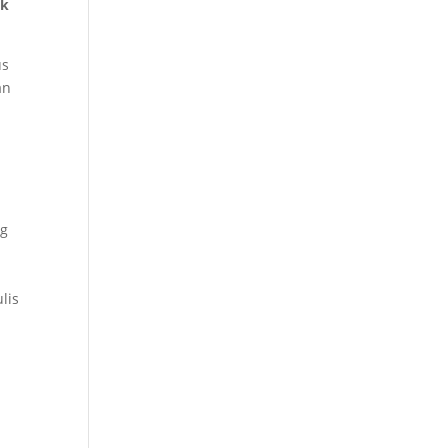
uk
us
an
u
ng
lis