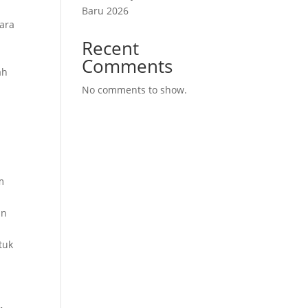
Baru 2026
ara
Recent
Comments
ah
No comments to show.
m
an
tuk