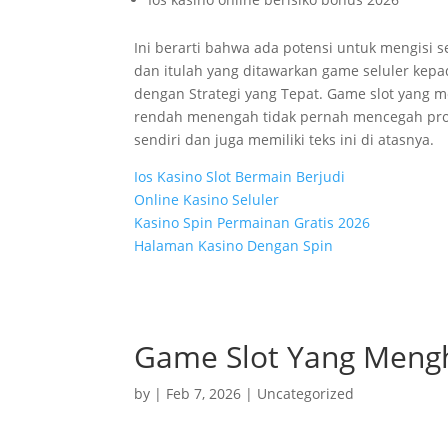
Ini berarti bahwa ada potensi untuk mengisi s
dan itulah yang ditawarkan game seluler kepa
dengan Strategi yang Tepat. Game slot yang men
rendah menengah tidak pernah mencegah produk 
sendiri dan juga memiliki teks ini di atasnya.
Ios Kasino Slot Bermain Berjudi
Online Kasino Seluler
Kasino Spin Permainan Gratis 2026
Halaman Kasino Dengan Spin
Game Slot Yang Mengh
by
|
Feb 7, 2026
| Uncategorized