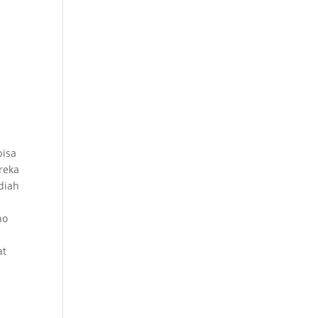
bisa
reka
diah
no
at