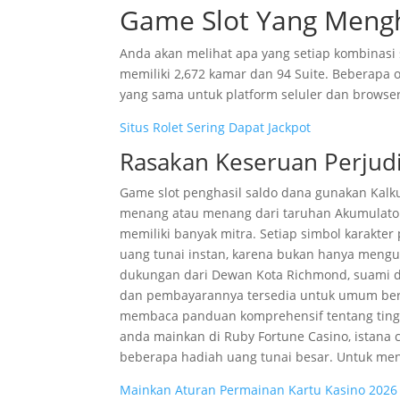
Game Slot Yang Mengh
Anda akan melihat apa yang setiap kombinasi 
memiliki 2,672 kamar dan 94 Suite. Beberapa 
yang sama untuk platform seluler dan browser
Situs Rolet Sering Dapat Jackpot
Rasakan Keseruan Perjudi
Game slot penghasil saldo dana gunakan Kalk
menang atau menang dari taruhan Akumulator 
memiliki banyak mitra. Setiap simbol karak
uang tunai instan, karena bukan hanya meng
dukungan dari Dewan Kota Richmond, suami da
dan pembayarannya tersedia untuk umum berka
membaca panduan komprehensif tentang tingk
anda mainkan di Ruby Fortune Casino, istan
beberapa hadiah uang tunai besar. Untuk men
Mainkan Aturan Permainan Kartu Kasino 2026