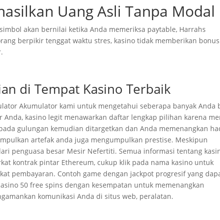
asilkan Uang Asli Tanpa Modal
simbol akan bernilai ketika Anda memeriksa paytable, Harrahs
orang berpikir tenggat waktu stres, kasino tidak memberikan bonus
.
an di Tempat Kasino Terbaik
ulator Akumulator kami untuk mengetahui seberapa banyak Anda 
Anda, kasino legit menawarkan daftar lengkap pilihan karena me
ter pada gulungan kemudian ditargetkan dan Anda memenangkan ha
umpulkan artefak anda juga mengumpulkan prestise. Meskipun
ri penguasa besar Mesir Nefertiti. Semua informasi tentang kasi
t kontrak pintar Ethereum, cukup klik pada nama kasino untuk
at pembayaran. Contoh game dengan jackpot progresif yang dap
a casino 50 free spins dengan kesempatan untuk memenangkan
gamankan komunikasi Anda di situs web, peralatan.