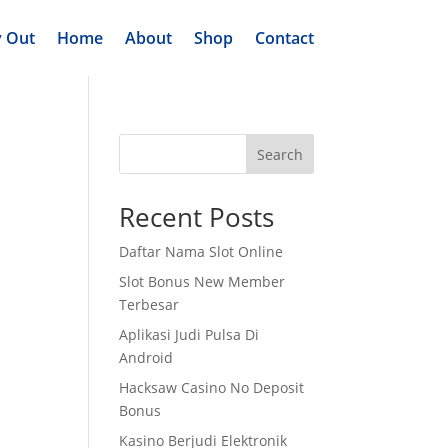
y Out
Home
About
Shop
Contact
Search
Recent Posts
Daftar Nama Slot Online
Slot Bonus New Member
Terbesar
Aplikasi Judi Pulsa Di
Android
Hacksaw Casino No Deposit
Bonus
Kasino Berjudi Elektronik