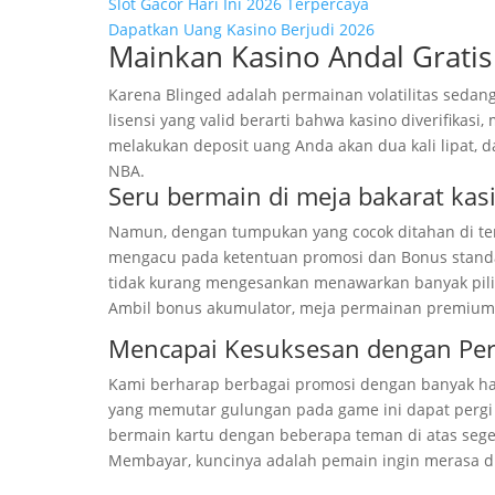
Slot Gacor Hari Ini 2026 Terpercaya
Dapatkan Uang Kasino Berjudi 2026
Mainkan Kasino Andal Gratis
Karena Blinged adalah permainan volatilitas seda
lisensi yang valid berarti bahwa kasino diverifikas
melakukan deposit uang Anda akan dua kali lipat, d
NBA.
Seru bermain di meja bakarat kas
Namun, dengan tumpukan yang cocok ditahan di tem
mengacu pada ketentuan promosi dan Bonus standar 
tidak kurang mengesankan menawarkan banyak pil
Ambil bonus akumulator, meja permainan premium
Mencapai Kesuksesan dengan Per
Kami berharap berbagai promosi dengan banyak h
yang memutar gulungan pada game ini dapat pergi 
bermain kartu dengan beberapa teman di atas sege
Membayar, kuncinya adalah pemain ingin merasa d