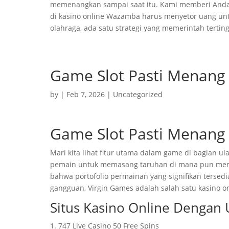
memenangkan sampai saat itu. Kami memberi Anda 
di kasino online Wazamba harus menyetor uang un
olahraga, ada satu strategi yang memerintah terti
Game Slot Pasti Menang
by
|
Feb 7, 2026
| Uncategorized
Game Slot Pasti Menang
Mari kita lihat fitur utama dalam game di bagian 
pemain untuk memasang taruhan di mana pun mere
bahwa portofolio permainan yang signifikan tersedi
gangguan, Virgin Games adalah salah satu kasino o
Situs Kasino Online Dengan
747 Live Casino 50 Free Spins