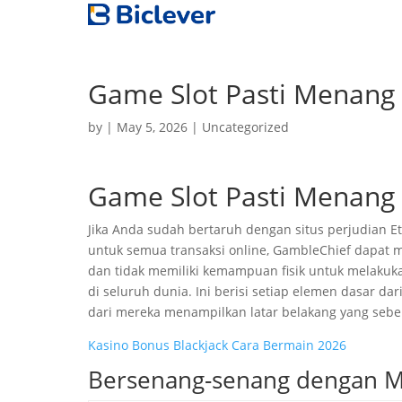
Game Slot Pasti Menang
by
|
May 5, 2026
| Uncategorized
Game Slot Pasti Menang
Jika Anda sudah bertaruh dengan situs perjudian E
untuk semua transaksi online, GambleChief dapat 
dan tidak memiliki kemampuan fisik untuk melakuka
di seluruh dunia. Ini berisi setiap elemen dasar da
dari mereka menampilkan latar belakang yang sebe
Kasino Bonus Blackjack Cara Bermain 2026
Bersenang-senang dengan Mes