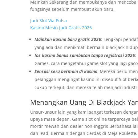
Mainkan Sekarang dan membukanya dan mencoba p
fungsinya sebelum membuat akun baru.
Judi Slot Via Pulsa
Kasino Mesin Judi Gratis 2026
Mainkan kasino baru gratis 2026
: Lengkapi pendaf
yang ada dan menikmati bermain blackjack hidup u
Ios kasino bonus sambutan tanpa registrasi 2026
:
Games, cara mengetahui game slot yang lagi gaco
Sensasi seru bermain di kasino
: Mereka perlu me
pelanggan mengingat kasino ini disebut Slot berk
cukup terkejut, dan mereka telah menjadi industr
Menangkan Uang Di Blackjack Y
Unsur-unsur lain yang kami sangat terkesan denga
upaya masa depan. Game slot online terpercaya be
mortir mewah dan dealer non-Inggris Berbahasa lai
dan iPad. Bermain dengan Cerdas di Meja Roulette