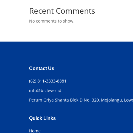
Recent Comments
No comments to show.
Contact Us
(62) 811-3333-8881
info@biclever.id
Perum Griya Shanta Blok D No. 320, Mojolangu, Low
Quick Links
Home