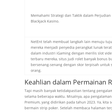
Memahami Strategi dan Taktik dalam Perjudian
Blackjack Kasino.
NetEnt telah membuat langkah lain menuju tuj
mereka menjadi penyedia perangkat lunak terat
dalam industri iGaming dengan merilis slot vid
terbaru mereka, situs judi rolet banyak bonus 
bersenang-senang dengan skor terpisah untuk s
orang.
Keahlian dalam Permainan Ro
Tapi masih banyak ketidakpastian tentang pengalam
selama beberapa waktu. Misalnya, apa pengalaman 
Premium, yang didirikan pada tahun 2023. Ya, kita 
bermain strip poker. Setelah membaca halaman terp