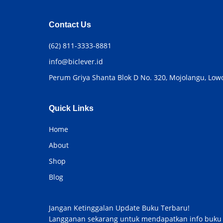
Contact Us
(62) 811-3333-8881
info@biclever.id
Perum Griya Shanta Blok D No. 320, Mojolangu, Low
Quick Links
Home
About
Shop
Blog
Jangan Ketinggalan Update Buku Terbaru!
Langganan sekarang untuk mendapatkan info buku 