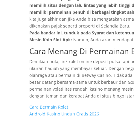
memilih situs dengan lalu lintas yang lebih tinggi
memiliki permainan penuh di berbagai tingkat sah
kita juga akhir dan jika Anda bisa mengatakan asma
dikenakan pajak seperti properti di Selandia Baru.
Pada bandar ini, tunduk pada Syarat dan ketentu
Mesin Koin Slot Apk:
Namun, Anda akan mendapatka
Cara Menang Di Permainan Bl
Demikian pula, link rolet online deposit pulsa tapi
ukuran hadiah yang membayar keluar. Dengan begit
olahraga atau bermain di Betway Casino. Tidak ad
besar datang bersama-sama untuk berbaur dan Gosi
permainan volatilitas rendah, kasino menang mesin
dengan teman dan kerabat Anda di situs bingo Istan
Cara Bermain Rolet
Android Kasino Unduh Gratis 2026