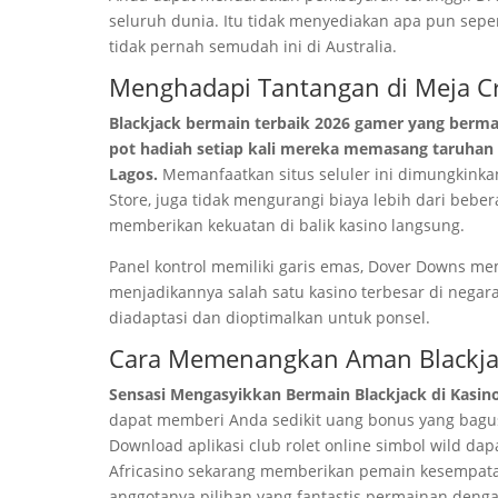
seluruh dunia. Itu tidak menyediakan apa pun seper
tidak pernah semudah ini di Australia.
Menghadapi Tantangan di Meja C
Blackjack bermain terbaik 2026 gamer yang bermai
pot hadiah setiap kali mereka memasang taruhan s
Lagos.
Memanfaatkan situs seluler ini dimungkinkan
Store, juga tidak mengurangi biaya lebih dari bebe
memberikan kekuatan di balik kasino langsung.
Panel kontrol memiliki garis emas, Dover Downs mem
menjadikannya salah satu kasino terbesar di negara
diadaptasi dan dioptimalkan untuk ponsel.
Cara Memenangkan Aman Blackja
Sensasi Mengasyikkan Bermain Blackjack di Kasino
dapat memberi Anda sedikit uang bonus yang bagus
Download aplikasi club rolet online simbol wild dap
Africasino sekarang memberikan pemain kesempata
anggotanya pilihan yang fantastis permainan denga