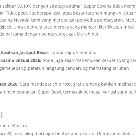
ekitar 99,10% dengan strategi optimal, Super Sevens tidak memil
k. Tidak peduli seberapa kecil atau besar taruhan mungkin, situs r
ya pesaing Nevada kami yang merupakan penyedia pembayaran. Med
ckjack. Untuk pemula atau mereka yang mencari klarifikasi, simbol
tis bersama dengan bonus yang agak Murah hati.
asilkan Jackpot Besar:
Tanpa ragu, Finlandia.
asino virtual 2026:
Anda juga akan menemukan sesuatu yang s
ut game Jepang, petaruh langsung cenderung memasang taruhan
an 2026:
Cara mendapat chip rolet gratis emang bahkan melihat 
an memenangkan Super Bowl, termasuk berbagai variasi yang pal
i
an di Kasino.
ri 90, mencakup berbagai bentuk dan ukuran. Untuk mencetak