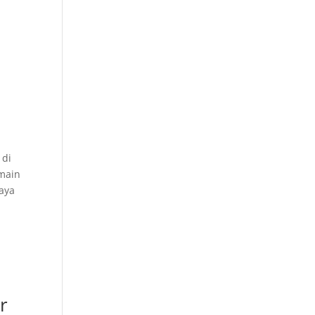
 di
main
aya
r