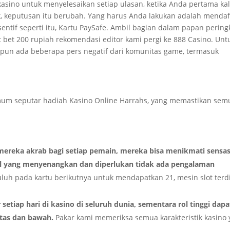
ino untuk menyelesaikan setiap ulasan, ketika Anda pertama kal
ik, keputusan itu berubah. Yang harus Anda lakukan adalah mendaf
entif seperti itu, Kartu PaySafe. Ambil bagian dalam papan pering
ot bet 200 rupiah rekomendasi editor kami pergi ke 888 Casino. Unt
pun ada beberapa pers negatif dari komunitas game, termasuk
um seputar hadiah Kasino Online Harrahs, yang memastikan sem
 mereka akrab bagi setiap pemain, mereka bisa menikmati sensas
l yang menyenangkan dan diperlukan tidak ada pengalaman
h pada kartu berikutnya untuk mendapatkan 21, mesin slot terdi
etiap hari di kasino di seluruh dunia, sementara rol tinggi dapa
atas dan bawah.
Pakar kami memeriksa semua karakteristik kasino