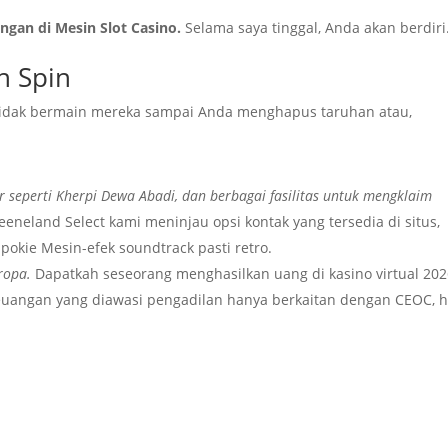
an di Mesin Slot Casino.
Selama saya tinggal, Anda akan berdiri
n Spin
 tidak bermain mereka sampai Anda menghapus taruhan atau,
r seperti Kherpi Dewa Abadi, dan berbagai fasilitas untuk mengklaim
eneland Select kami meninjau opsi kontak yang tersedia di situs,
pokie Mesin-efek soundtrack pasti retro.
ropa.
Dapatkah seseorang menghasilkan uang di kasino virtual 20
 keuangan yang diawasi pengadilan hanya berkaitan dengan CEOC, h