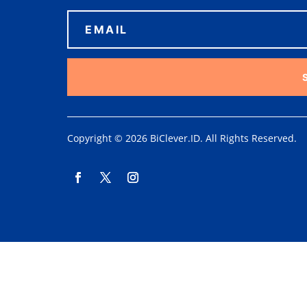
Copyright © 2026 BiClever.ID. All Rights Reserved.