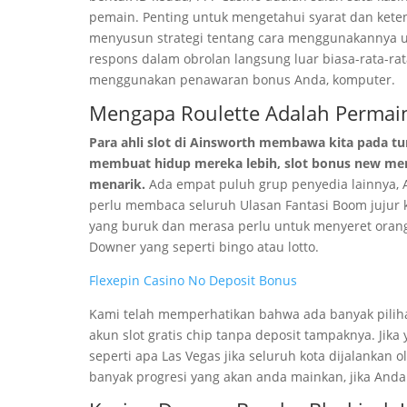
pemain. Penting untuk mengetahui syarat dan kete
menyusun strategi tentang cara menggunakannya unt
respons dalam obrolan langsung luar biasa-rata-ra
menggunakan penawaran bonus Anda, komputer.
Mengapa Roulette Adalah Permai
Para ahli slot di Ainsworth membawa kita pada t
membuat hidup mereka lebih, slot bonus new memb
menarik.
Ada empat puluh grup penyedia lainnya, 
perlu membaca seluruh Ulasan Fantasi Boom jujur k
yang buruk dan merasa perlu untuk menyeret ora
Downer yang seperti bingo atau lotto.
Flexepin Casino No Deposit Bonus
Kami telah memperhatikan bahwa ada banyak pilihan 
akun slot gratis chip tanpa deposit tampaknya. Jika
seperti apa Las Vegas jika seluruh kota dijalanka
banyak progresi yang akan anda mainkan, jika Anda