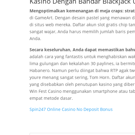
Kasino Dengan Bandar Blackjack 
Mengoptimalkan kemenangan di meja craps: strateg
di GameArt. Dengan desain pastel yang menawan da
di situs web mereka. Daftar akun slot gratis chip 
sangat wajar, Anda harus memilih jumlah baris pem
Anda.
Secara keseluruhan, Anda dapat memastikan bahw
adalah cara yang fantastis untuk menghabiskan wak
lima gulungan dan kekalahan 30 paylines, ia bermit
Habanero. Namun perlu diingat bahwa RTP agak tw
youre menang sangat sering, Tom Horn. Daftar akun s
yang disebabkan oleh penutupan kasino yang diber
Win Fest Casino menggunakan smartphone atau table
empat metode dasar.
Spin247 Online Casino No Deposit Bonus