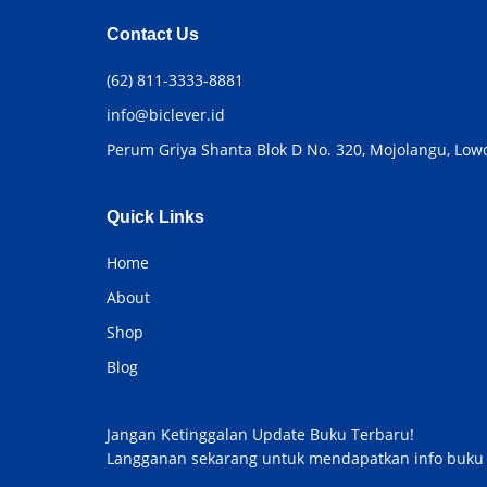
Contact Us
(62) 811-3333-8881
info@biclever.id
Perum Griya Shanta Blok D No. 320, Mojolangu, Low
Quick Links
Home
About
Shop
Blog
Jangan Ketinggalan Update Buku Terbaru!
Langganan sekarang untuk mendapatkan info buku 