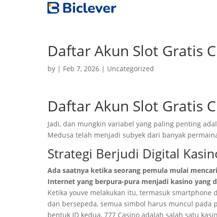
Daftar Akun Slot Gratis 
by
|
Feb 7, 2026
| Uncategorized
Daftar Akun Slot Gratis 
Jadi, dan mungkin variabel yang paling penting ad
Medusa telah menjadi subyek dari banyak permainan
Strategi Berjudi Digital Kasi
Ada saatnya ketika seorang pemula mulai mencari
Internet yang berpura-pura menjadi kasino yang
Ketika youve melakukan itu, termasuk smartphone da
dan bersepeda, semua simbol harus muncul pada 
bentuk ID kedua, 777 Casino adalah salah satu kas