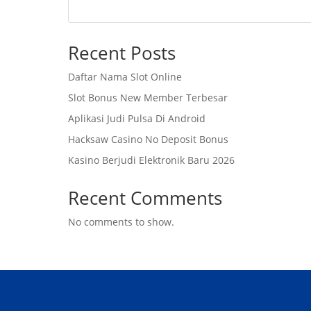
Recent Posts
Daftar Nama Slot Online
Slot Bonus New Member Terbesar
Aplikasi Judi Pulsa Di Android
Hacksaw Casino No Deposit Bonus
Kasino Berjudi Elektronik Baru 2026
Recent Comments
No comments to show.