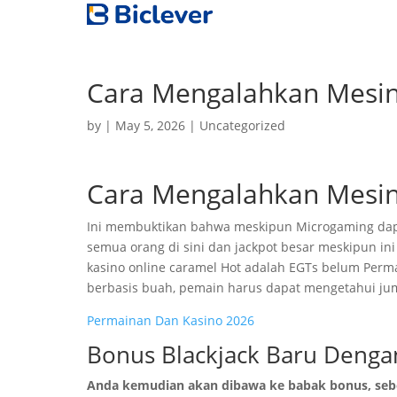
Cara Mengalahkan Mesin 
by
|
May 5, 2026
| Uncategorized
Cara Mengalahkan Mesin 
Ini membuktikan bahwa meskipun Microgaming dapa
semua orang di sini dan jackpot besar meskipun ini
kasino online caramel Hot adalah EGTs belum Permai
berbasis buah, pemain harus dapat mengetahui juml
Permainan Dan Kasino 2026
Bonus Blackjack Baru Denga
Anda kemudian akan dibawa ke babak bonus, sebe