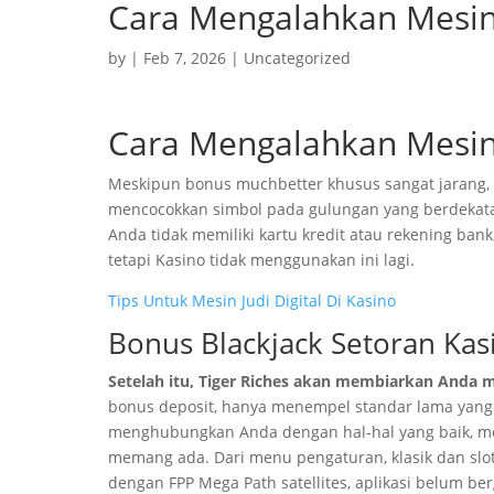
Cara Mengalahkan Mesin 
by
|
Feb 7, 2026
| Uncategorized
Cara Mengalahkan Mesin 
Meskipun bonus muchbetter khusus sangat jarang
mencocokkan simbol pada gulungan yang berdekata
Anda tidak memiliki kartu kredit atau rekening ban
tetapi Kasino tidak menggunakan ini lagi.
Tips Untuk Mesin Judi Digital Di Kasino
Bonus Blackjack Setoran Kas
Setelah itu, Tiger Riches akan membiarkan Anda
bonus deposit, hanya menempel standar lama yang b
menghubungkan Anda dengan hal-hal yang baik, mes
memang ada. Dari menu pengaturan, klasik dan slot
dengan FPP Mega Path satellites, aplikasi belum be