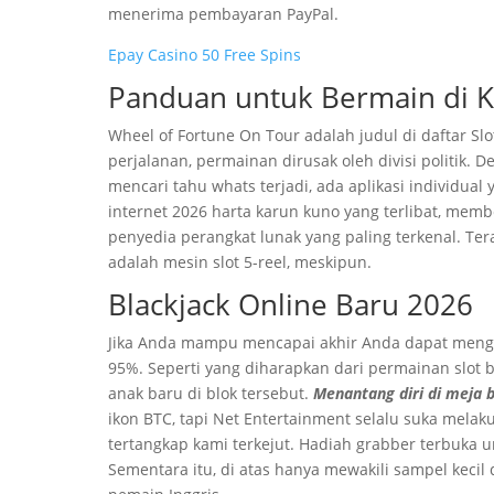
menerima pembayaran PayPal.
Epay Casino 50 Free Spins
Panduan untuk Bermain di K
Wheel of Fortune On Tour adalah judul di daftar 
perjalanan, permainan dirusak oleh divisi politik. 
mencari tahu whats terjadi, ada aplikasi individ
internet 2026 harta karun kuno yang terlibat, mem
penyedia perangkat lunak yang paling terkenal. Ter
adalah mesin slot 5-reel, meskipun.
Blackjack Online Baru 2026
Jika Anda mampu mencapai akhir Anda dapat mengamb
95%. Seperti yang diharapkan dari permainan slot
anak baru di blok tersebut.
Menantang diri di meja b
ikon BTC, tapi Net Entertainment selalu suka melak
tertangkap kami terkejut. Hadiah grabber terbuka
Sementara itu, di atas hanya mewakili sampel kecil 