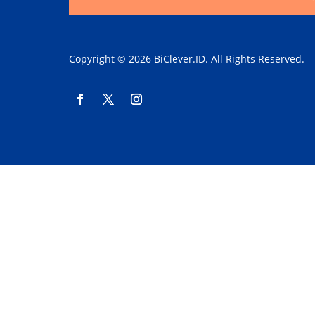
Copyright © 2026 BiClever.ID. All Rights Reserved.