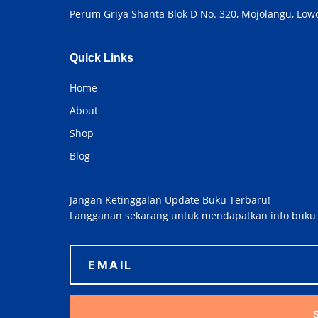
Perum Griya Shanta Blok D No. 320, Mojolangu, Low
Quick Links
Home
About
Shop
Blog
Jangan Ketinggalan Update Buku Terbaru!
Langganan sekarang untuk mendapatkan info buku 