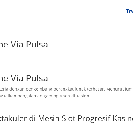
Tr
ne Via Pulsa
ne Via Pulsa
ekerja dengan pengembang perangkat lunak terbesar. Menurut jum
gkatkan pengalaman gaming Anda di kasino.
kuler di Mesin Slot Progresif Kasin