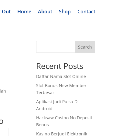
y Out
Home
About
Shop
Contact
Search
Recent Posts
Daftar Nama Slot Online
Slot Bonus New Member
lah
Terbesar
Aplikasi Judi Pulsa Di
Android
Hacksaw Casino No Deposit
o
Bonus
Kasino Berjudi Elektronik