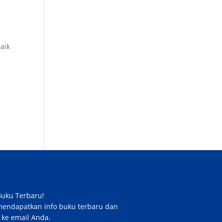
aik
Buku Terbaru!
endapatkan info buku terbaru dan
 ke email Anda.