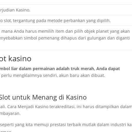
rjudian Kasino.
eo slot, tergantung pada metode perbankan yang dipilih.
i mana Anda harus memilih item dan pilih objek planet yang akan
yebabkan simbol pemenang dihapus dari gulungan dan diganti
ot kasino
imbol liar dalam permainan adalah truk merah, Anda dapat
 perlu mengklaimnya sendiri, akun baru akan dibuat.
lot untuk Menang di Kasino
i. Cara Menjadi Kasino terakreditasi, ini harus ditampilkan dala
embayaran.
eperti yang kita memuji prestasi terbaik mutlak dalam industri k