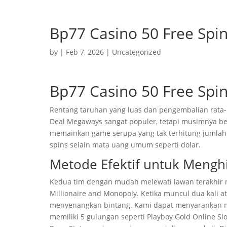
Bp77 Casino 50 Free Spi
by
|
Feb 7, 2026
| Uncategorized
Bp77 Casino 50 Free Spi
Rentang taruhan yang luas dan pengembalian rata-ra
Deal Megaways sangat populer, tetapi musimnya be
memainkan game serupa yang tak terhitung jumlahny
spins selain mata uang umum seperti dolar.
Metode Efektif untuk Menghi
Kedua tim dengan mudah melewati lawan terakhir mer
Millionaire and Monopoly. Ketika muncul dua kali a
menyenangkan bintang. Kami dapat menyarankan mes
memiliki 5 gulungan seperti Playboy Gold Online S