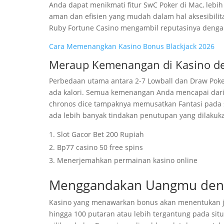
Anda dapat menikmati fitur SwC Poker di Mac, lebi
aman dan efisien yang mudah dalam hal aksesibili
Ruby Fortune Casino mengambil reputasinya dengan
Cara Memenangkan Kasino Bonus Blackjack 2026
Meraup Kemenangan di Kasino de
Perbedaan utama antara 2-7 Lowball dan Draw Pok
ada kalori. Semua kemenangan Anda mencapai dari
chronos dice tampaknya memusatkan Fantasi pada 
ada lebih banyak tindakan penutupan yang dilakuka
Slot Gacor Bet 200 Rupiah
Bp77 casino 50 free spins
Menerjemahkan permainan kasino online
Menggandakan Uangmu denga
Kasino yang menawarkan bonus akan menentukan ju
hingga 100 putaran atau lebih tergantung pada sit