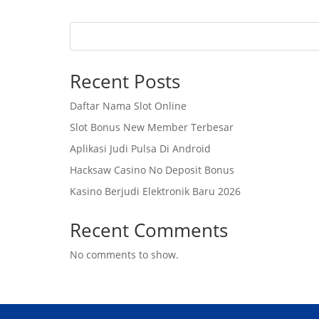
Recent Posts
Daftar Nama Slot Online
Slot Bonus New Member Terbesar
Aplikasi Judi Pulsa Di Android
Hacksaw Casino No Deposit Bonus
Kasino Berjudi Elektronik Baru 2026
Recent Comments
No comments to show.