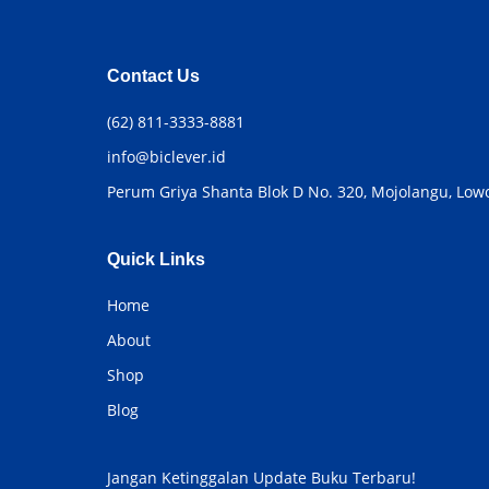
Contact Us
(62) 811-3333-8881
info@biclever.id
Perum Griya Shanta Blok D No. 320, Mojolangu, Low
Quick Links
Home
About
Shop
Blog
Jangan Ketinggalan Update Buku Terbaru!