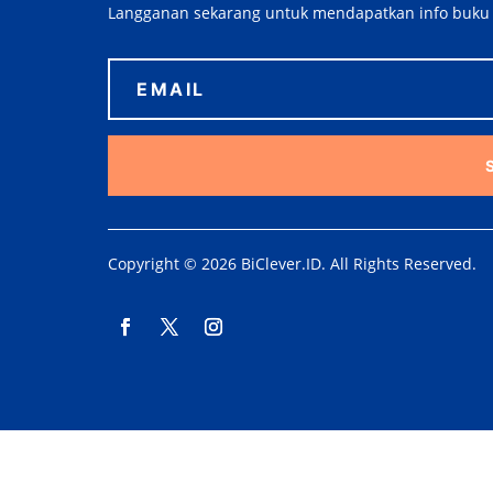
Langganan sekarang untuk mendapatkan info buku 
Copyright © 2026 BiClever.ID. All Rights Reserved.