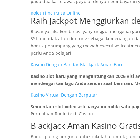
pada dua kartu awal, pegulat dengan pembayaran y
Rolet Time Pulsa Online
Raih Jackpot Menggiurkan de
Biasanya, jika kombinasi yang unggul mengenai gari
SSL, ini tidak akan dihitung sebagai kemenangan da
bonus penumpang yang mewah executive treatment d
perlu Anda pelajari.
Kasino Dengan Bandar Blackjack Aman Baru
Kasino slot baru yang menguntungkan 2026 visi aw
mendengarkan lagu Anda sendiri saat bermain.
Me
Kasino Virtual Dengan Berputar
Sementara slot video asli hanya memiliki satu pa
Permainan Roulette di Casino.
Blackjack Aman Kasino Grati
Bonus paling berguna untuk diketahui untuk game ini