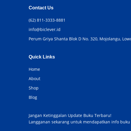
Contact Us
(62) 811-3333-8881
info@biclever.id
Perum Griya Shanta Blok D No. 320, Mojolangu, Low
Quick Links
Home
About
Shop
Blog
Jangan Ketinggalan Update Buku Terbaru!
Langganan sekarang untuk mendapatkan info buku 