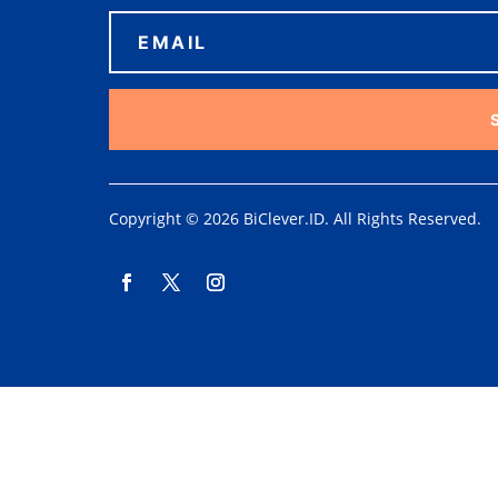
Copyright © 2026 BiClever.ID. All Rights Reserved.