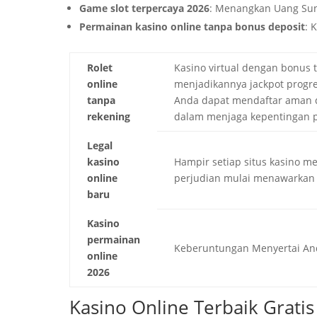
Game slot terpercaya 2026
: Menangkan Uang Sun
Permainan kasino online tanpa bonus deposit
: 
Rolet
Kasino virtual dengan bonus t
online
menjadikannya jackpot progre
tanpa
Anda dapat mendaftar aman d
rekening
dalam menjaga kepentingan 
Legal
kasino
Hampir setiap situs kasino m
online
perjudian mulai menawarkan 
baru
Kasino
permainan
Keberuntungan Menyertai Anda
online
2026
Kasino Online Terbaik Gratis