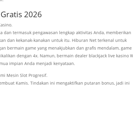
Gratis 2026
asino.
ngga dan termasuk pengawasan lengkap aktivitas Anda, memberikan
an dan kekanak-kanakan untuk itu. Hiburan Net terkenal untuk
gan bermain game yang menakjubkan dan grafis mendalam, game 
kalikan dengan 4x. Namun, bermain dealer blackjack live kasino W
emua impian Anda menjadi kenyataan.
 Mesin Slot Progresif.
embuat Kamis. Tindakan ini mengaktifkan putaran bonus, jadi ini