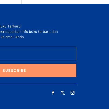
Buku Terbaru!
endapatkan info buku terbaru dan
 ke email Anda.
SUBSCRIBE