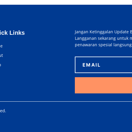
Jangan Ketinggalan Update 
ick Links
Langganan sekarang untuk m
penawaran spesial langsung
e
ut
p
ved.