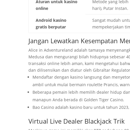
Aturan untuk kasino
Metode yang lebih 
online
hari), Putar Instan.
Android kasino
Sangat mudah untuk
gratis berputar
mempekerjakan ti
Jangan Lewatkan Kesempatan Men
Alice in Adventureland adalah tamasya menyenangk
Medusa dan mengurangi bilah hidupnya sebesar 40
transaksi online lebih aman, kami mengetahui bahwa
dan dilisensikan dan diatur oleh Gibraltar Regulato
Mendaftar dengan kasino langsung dan menyetor
ambil untuk mulai bermain roulette Prancis, warna
Beberapa pemain lebih memilih dealer hidup da
manapun Anda berada di Golden Tiger Casino.
Bao Casino adalah kasino baru untuk tahun 2023
Virtual Live Dealer Blackjack Trik