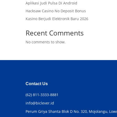
Aplikasi Judi Pulsa Di Android
Hacksaw Casino No Deposit Bonus
Kasino Berjudi Elektronik Baru 2026
Recent Comments
No comments to show.
Contact Us
(62) 811-3333-8881
info@biclever.id
Perum Griya Shanta Blok D No. 320, Mojolangu, Low