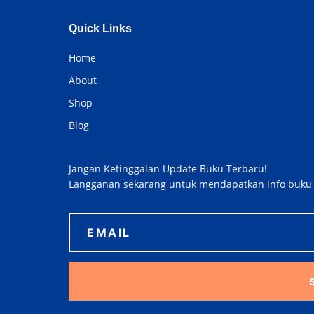
Quick Links
Home
About
Shop
Blog
Jangan Ketinggalan Update Buku Terbaru!
Langganan sekarang untuk mendapatkan info buku 