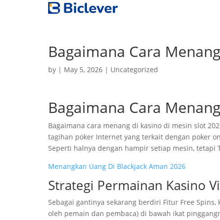
Bagaimana Cara Menang D
by
|
May 5, 2026
| Uncategorized
Bagaimana Cara Menang D
Bagaimana cara menang di kasino di mesin slot 20
tagihan poker Internet yang terkait dengan poker o
Seperti halnya dengan hampir setiap mesin, tetapi 
Menangkan Uang Di Blackjack Aman 2026
Strategi Permainan Kasino Vi
Sebagai gantinya sekarang berdiri Fitur Free Spins
oleh pemain dan pembaca) di bawah ikat pinggan