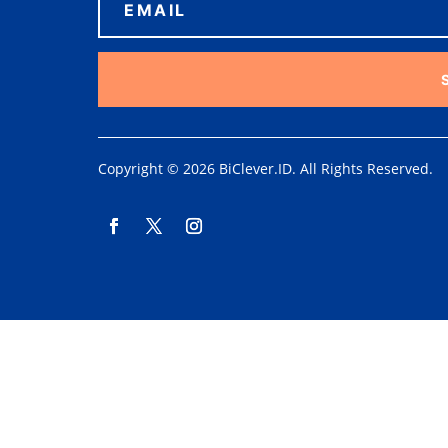
Copyright © 2026 BiClever.ID. All Rights Reserved.