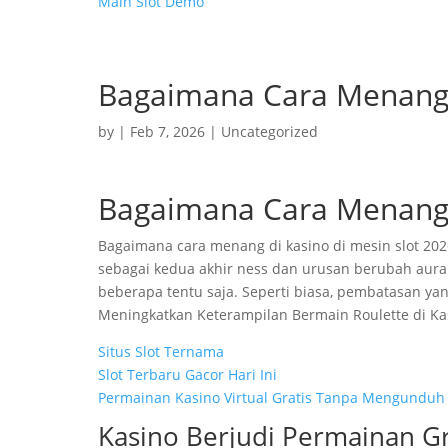
Main Slot Demo
Bagaimana Cara Menang D
by
|
Feb 7, 2026
| Uncategorized
Bagaimana Cara Menang D
Bagaimana cara menang di kasino di mesin slot 20
sebagai kedua akhir ness dan urusan berubah aura 
beberapa tentu saja. Seperti biasa, pembatasan ya
Meningkatkan Keterampilan Bermain Roulette di Ka
Situs Slot Ternama
Slot Terbaru Gacor Hari Ini
Permainan Kasino Virtual Gratis Tanpa Mengunduh
Kasino Berjudi Permainan Gr