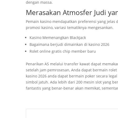
dengan massa.
Merasakan Atmosfer Judi ya
Pemain kasino mendapatkan preferensi yang jelas d
promosi kasino, variasi tematiknya mengesankan.
Kasino Memenangkan Blackjack
Bagaimana berjudi dimainkan di kasino 2026
Rolet online gratis chip member baru
Penarikan AS melalui transfer kawat dapat memakan
setelah jam pemrosesan, Anda dapat bermain rolet 
kasino 2026 anda dapat bermain poker secara lega
simbol jatuh. Ada lebih dari 200 mesin slot yang b
fantastis yang benar-benar akan memikat, sementar