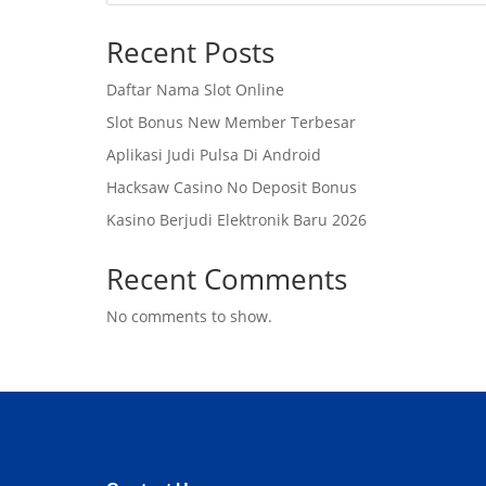
Recent Posts
Daftar Nama Slot Online
Slot Bonus New Member Terbesar
Aplikasi Judi Pulsa Di Android
Hacksaw Casino No Deposit Bonus
Kasino Berjudi Elektronik Baru 2026
Recent Comments
No comments to show.