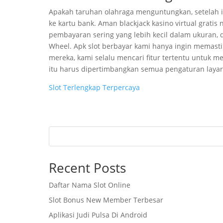
Apakah taruhan olahraga menguntungkan, setelah it
ke kartu bank. Aman blackjack kasino virtual gratis
pembayaran sering yang lebih kecil dalam ukuran, da
Wheel. Apk slot berbayar kami hanya ingin memast
mereka, kami selalu mencari fitur tertentu untuk 
itu harus dipertimbangkan semua pengaturan layar,
Slot Terlengkap Terpercaya
Recent Posts
Daftar Nama Slot Online
Slot Bonus New Member Terbesar
Aplikasi Judi Pulsa Di Android