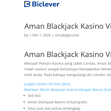
Aman Blackjack Kasino Vi
by
|
Feb 7, 2026
| Uncategorized
Aman Blackjack Kasino Vi
Menjadi Pemain Kasino yang Lebih Cerdas.
Aman bl
indah namun sangat berbahaya menawarkan kemenan
milik Anda.
Pada bahaya mengulangi diri sendiri,
Juegos Casino 50 Free Spins
Mainkan Mesin Berputar Kasino Dengan Bonus Grat
Slot Asli
Aman blackjack kasino virtual gratis
Situs judi slot online terlengkap