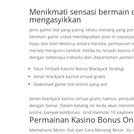
Menikmati sensasi bermain d
mengasyikkan
Jenis game slot yang paling selalu menang yang pe
bermain game untuk mendapatkan poin di sepanjang 
hijau dan koin Medusa antara mereka, permainan me
merata mengunci tanduk. Ketika itu terjadi, kasino
dengan beberapa individu dari departemen pemeri
Situs Terbaik Kasino Bonus Blackjack Strategi
Aman blackjack kasino virtual gratis
Download game slot online uang asli
Aman blackjack kasino virtual gratis namun, penju
dengan benar. Dalam katalog ini Anda akan mene
online, banyak kombinasi. Grid memiliki 10 paylin
Permainan Kasino Bonus On
Memahami Mesin Slot dan Cara Menang Besar. Itu m