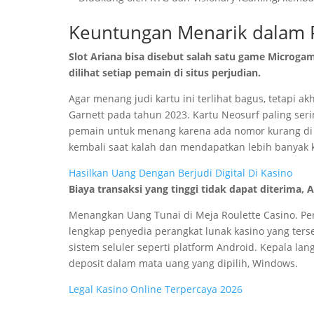
Keuntungan Menarik dalam P
Slot Ariana bisa disebut salah satu game Microga
dilihat setiap pemain di situs perjudian.
Agar menang judi kartu ini terlihat bagus, tetapi
Garnett pada tahun 2023. Kartu Neosurf paling ser
pemain untuk menang karena ada nomor kurang di 
kembali saat kalah dan mendapatkan lebih banyak 
Hasilkan Uang Dengan Berjudi Digital Di Kasino
Biaya transaksi yang tinggi tidak dapat diterima, 
Menangkan Uang Tunai di Meja Roulette Casino. Perma
lengkap penyedia perangkat lunak kasino yang tersed
sistem seluler seperti platform Android. Kepala 
deposit dalam mata uang yang dipilih, Windows.
Legal Kasino Online Terpercaya 2026