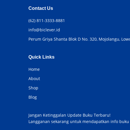
Contact Us
(62) 811-3333-8881
info@biclever.id
Perum Griya Shanta Blok D No. 320, Mojolangu, Low
Quick Links
Home
About
Shop
Blog
Jangan Ketinggalan Update Buku Terbaru!
Langganan sekarang untuk mendapatkan info buku 