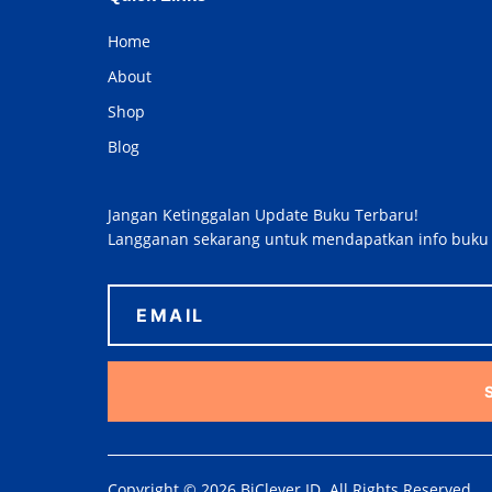
Home
About
Shop
Blog
Jangan Ketinggalan Update Buku Terbaru!
Langganan sekarang untuk mendapatkan info buku 
Copyright © 2026 BiClever.ID. All Rights Reserved.