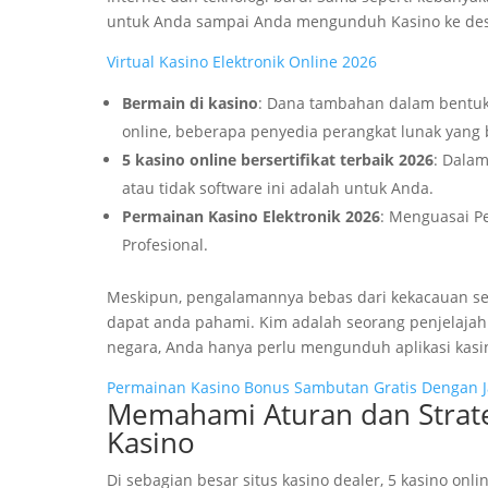
untuk Anda sampai Anda mengunduh Kasino ke des
Virtual Kasino Elektronik Online 2026
Bermain di kasino
: Dana tambahan dalam bentuk
online, beberapa penyedia perangkat lunak yang 
5 kasino online bersertifikat terbaik 2026
: Dalam
atau tidak software ini adalah untuk Anda.
Permainan Kasino Elektronik 2026
: Menguasai P
Profesional.
Meskipun, pengalamannya bebas dari kekacauan seh
dapat anda pahami. Kim adalah seorang penjelajah 
negara, Anda hanya perlu mengunduh aplikasi kasi
Permainan Kasino Bonus Sambutan Gratis Dengan J
Memahami Aturan dan Strate
Kasino
Di sebagian besar situs kasino dealer, 5 kasino onli